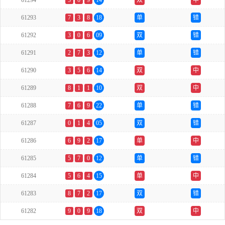
61294
5
0
9
14
双
中
61293
7
3
8
18
单
错
61292
3
0
6
09
双
错
61291
2
7
3
12
单
错
61290
3
5
6
14
双
中
61289
8
1
1
10
双
中
61288
7
6
9
22
单
错
61287
0
1
4
05
双
错
61286
6
9
2
17
单
中
61285
5
7
0
12
单
错
61284
5
6
4
15
单
中
61283
8
7
2
17
双
错
61282
9
0
9
18
双
中