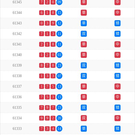
61345
7
2
0
09
单
中
61344
6
1
8
15
单
中
61343
0
3
9
12
单
错
61342
7
1
3
11
双
错
61341
2
1
8
11
单
中
61340
1
2
0
03
单
中
61339
8
7
8
23
双
错
61338
1
3
3
07
双
错
61337
1
7
5
13
单
中
61336
7
5
3
15
单
中
61335
7
9
7
23
双
错
61334
9
9
2
20
双
中
61333
7
3
4
14
单
错