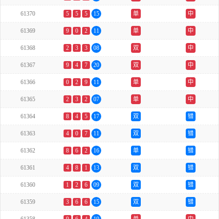
61370
5
5
5
15
单
中
61369
9
0
2
11
单
中
61368
2
3
3
08
双
中
61367
9
4
7
20
双
中
61366
0
2
9
11
单
中
61365
2
3
2
07
单
中
61364
8
4
5
17
双
错
61363
4
0
7
11
双
错
61362
8
6
2
16
单
错
61361
4
8
1
13
双
错
61360
1
2
6
09
双
错
61359
3
6
6
15
双
错