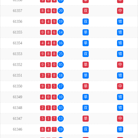
61358
9
6
4
19
单
中
61357
8
6
6
20
双
中
61356
6
4
9
19
双
错
61355
0
8
6
14
单
错
61354
4
4
8
16
单
错
61353
9
8
8
25
双
错
61352
0
5
0
05
单
中
61351
3
7
8
18
单
错
61350
9
3
5
17
单
中
61349
4
0
6
10
单
错
61348
2
1
0
03
双
错
61347
5
1
7
13
单
中
61346
8
4
7
19
双
错