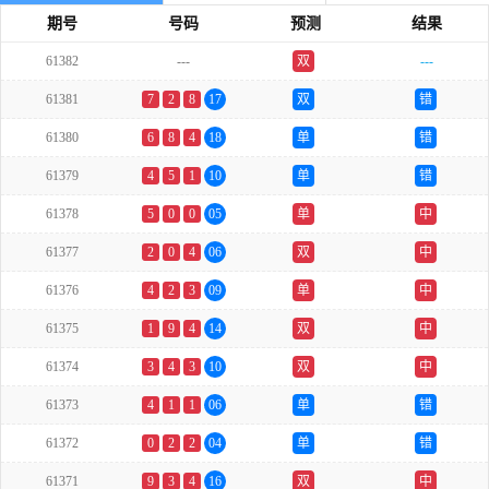
期号
号码
预测
结果
61382
---
双
---
61381
7
2
8
17
双
错
61380
6
8
4
18
单
错
61379
4
5
1
10
单
错
61378
5
0
0
05
单
中
61377
2
0
4
06
双
中
61376
4
2
3
09
单
中
61375
1
9
4
14
双
中
61374
3
4
3
10
双
中
61373
4
1
1
06
单
错
61372
0
2
2
04
单
错
61371
9
3
4
16
双
中