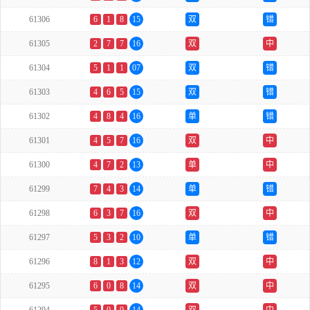
61306
6
1
8
15
双
错
61305
2
7
7
16
双
中
61304
5
1
1
07
双
错
61303
4
6
5
15
双
错
61302
4
8
4
16
单
错
61301
4
5
7
16
双
中
61300
4
7
2
13
单
中
61299
7
4
3
14
单
错
61298
6
3
7
16
双
中
61297
5
3
2
10
单
错
61296
8
1
3
12
双
中
61295
6
0
8
14
双
中