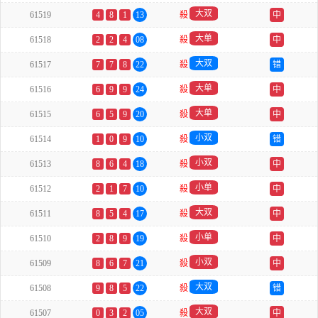
大双
61519
4
8
1
13
殺
中
大单
61518
2
2
4
08
殺
中
大双
61517
7
7
8
22
殺
错
大单
61516
6
9
9
24
殺
中
大单
61515
6
5
9
20
殺
中
小双
61514
1
0
9
10
殺
错
小双
61513
8
6
4
18
殺
中
小单
61512
2
1
7
10
殺
中
大双
61511
8
5
4
17
殺
中
小单
61510
2
8
9
19
殺
中
小双
61509
8
6
7
21
殺
中
大双
61508
9
8
5
22
殺
错
大双
61507
0
3
2
05
殺
中