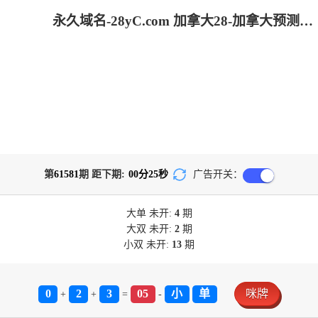
永久域名-28yC.com 加拿大28-加拿大预测-加拿大28开奖结果预测官网|加拿大预测28在线预测官网
第
61581
期 距下期:
00
分
25
秒
广告开关：
大单
未开:
4
期
大双
未开:
2
期
小双
未开:
13
期
0
2
3
05
小
单
咪牌
+
+
=
-