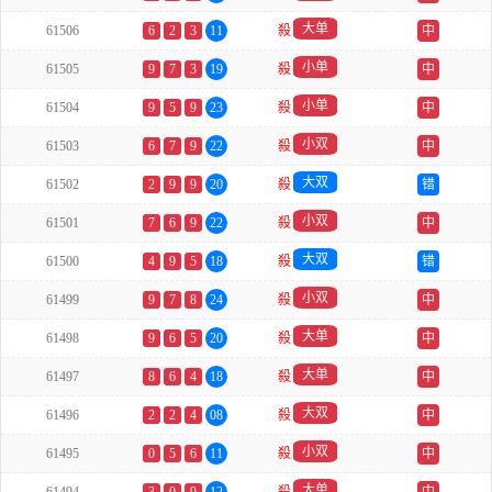
大单
61506
6
2
3
11
殺
中
小单
61505
9
7
3
19
殺
中
小单
61504
9
5
9
23
殺
中
小双
61503
6
7
9
22
殺
中
大双
61502
2
9
9
20
殺
错
小双
61501
7
6
9
22
殺
中
大双
61500
4
9
5
18
殺
错
小双
61499
9
7
8
24
殺
中
大单
61498
9
6
5
20
殺
中
大单
61497
8
6
4
18
殺
中
大双
61496
2
2
4
08
殺
中
小双
61495
0
5
6
11
殺
中
大单