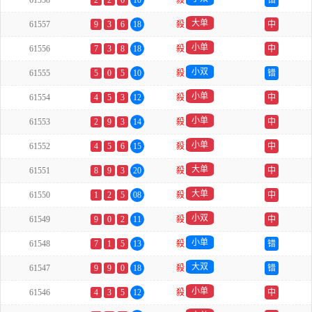
61558
2
2
6
10
殺
错
大单
61557
9
3
6
18
殺
中
小单
61556
7
3
8
18
殺
中
小双
61555
5
0
5
10
殺
错
小单
61554
4
5
3
12
殺
中
小单
61553
2
9
3
14
殺
中
小单
61552
4
5
6
15
殺
中
大单
61551
8
9
3
20
殺
中
大单
61550
1
2
5
08
殺
中
小双
61549
9
0
2
11
殺
中
小单
61548
7
1
5
13
殺
错
大双
61547
9
9
0
18
殺
错
小单
61546
4
3
5
12
殺
中