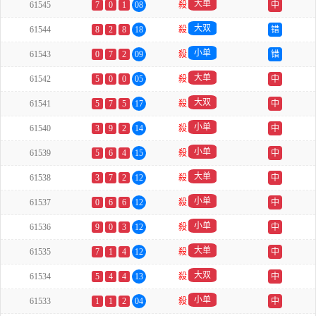
大单
61545
7
0
1
08
殺
中
大双
61544
8
2
8
18
殺
错
小单
61543
0
7
2
09
殺
错
大单
61542
5
0
0
05
殺
中
大双
61541
5
7
5
17
殺
中
小单
61540
3
9
2
14
殺
中
小单
61539
5
6
4
15
殺
中
大单
61538
3
7
2
12
殺
中
小单
61537
0
6
6
12
殺
中
小单
61536
9
0
3
12
殺
中
大单
61535
7
1
4
12
殺
中
大双
61534
5
4
4
13
殺
中
小单
61533
1
1
2
04
殺
中