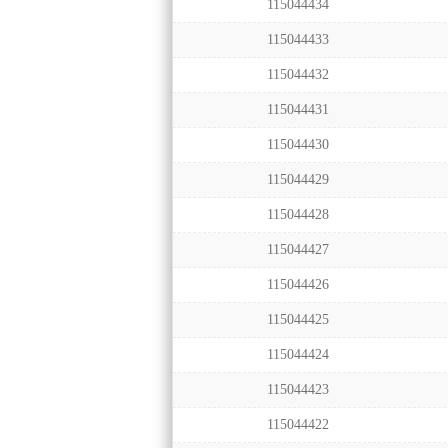
115044434
115044433
115044432
115044431
115044430
115044429
115044428
115044427
115044426
115044425
115044424
115044423
115044422