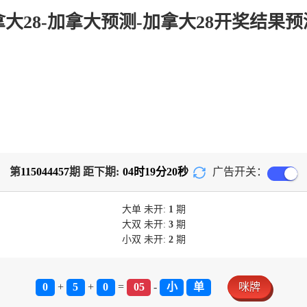
第
115044457
期 距下期:
04
时
19
分
20
秒
广告开关：
大单
未开:
1
期
大双
未开:
3
期
小双
未开:
2
期
0
+
5
+
0
=
05
-
小
单
咪牌