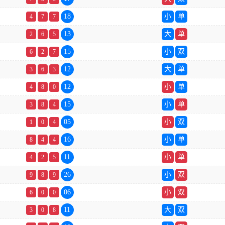
18
小
单
4
7
7
13
大
单
2
6
5
15
小
双
6
2
7
12
大
单
3
6
3
12
小
单
4
8
0
15
小
单
3
8
4
05
小
双
1
0
4
16
小
单
8
4
4
11
小
单
4
2
5
26
小
双
9
8
9
06
小
双
6
0
0
11
大
双
3
0
8