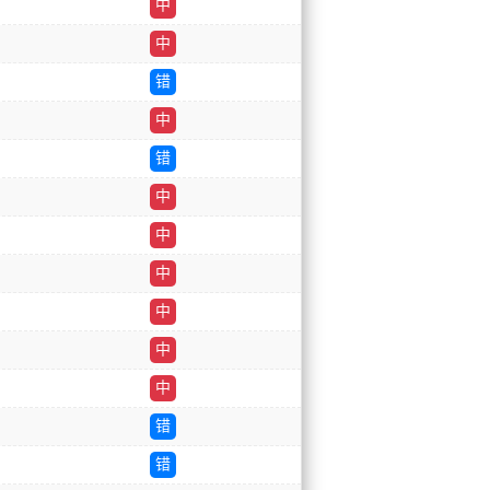
中
中
错
中
错
中
中
中
中
中
中
错
错