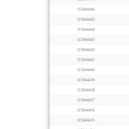
115044446
115044445
115044444
115044443
115044442
115044441
115044440
115044439
115044438
115044437
115044436
115044435