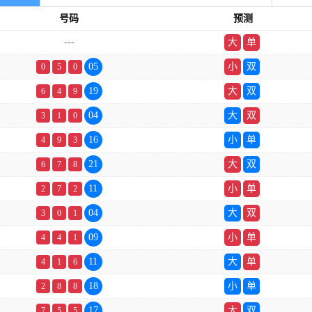
号码
预测
---
大
单
05
小
双
0
5
0
19
大
双
6
4
9
04
大
双
3
1
0
16
小
单
4
9
3
21
大
双
6
7
8
11
小
单
2
7
2
04
大
双
3
0
1
09
小
单
4
4
1
11
大
单
4
1
6
18
小
单
2
8
8
17
大
双
7
5
5