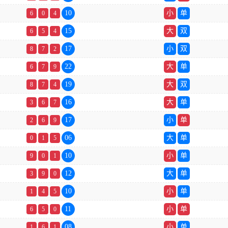
10
小
单
6
0
4
15
大
双
6
5
4
17
小
双
8
7
2
22
大
单
6
7
9
19
大
双
8
7
4
16
大
单
3
6
7
17
小
单
2
6
9
06
大
单
0
1
5
10
小
单
9
0
1
12
大
单
3
9
0
10
小
单
1
4
5
11
小
单
6
5
0
08
小
单
1
6
1