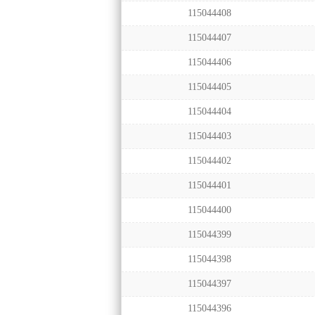
115044408
115044407
115044406
115044405
115044404
115044403
115044402
115044401
115044400
115044399
115044398
115044397
115044396