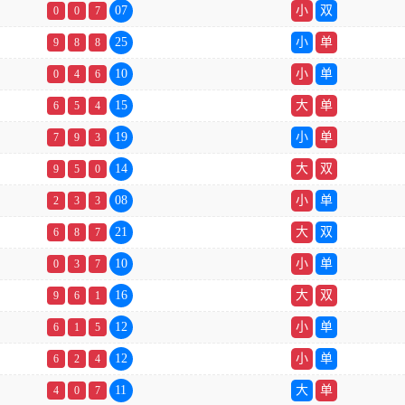
07
小
双
0
0
7
25
小
单
9
8
8
10
小
单
0
4
6
15
大
单
6
5
4
19
小
单
7
9
3
14
大
双
9
5
0
08
小
单
2
3
3
21
大
双
6
8
7
10
小
单
0
3
7
16
大
双
9
6
1
12
小
单
6
1
5
12
小
单
6
2
4
11
大
单
4
0
7