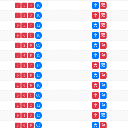
16
小
双
7
5
4
10
小
双
4
3
3
12
大
双
0
5
7
16
小
双
9
6
1
09
大
单
7
2
0
19
小
单
7
4
8
17
大
双
7
3
7
11
大
单
0
3
8
16
大
单
2
8
6
06
小
单
5
0
1
12
小
单
2
8
2
13
小
双
9
1
3
03
大
单
3
0
0