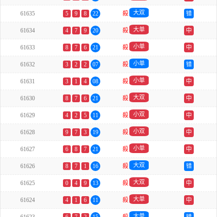
大双
61635
5
9
8
22
殺
错
大单
61634
4
7
9
20
殺
中
小单
61633
8
7
6
21
殺
中
小单
61632
3
2
2
07
殺
错
小单
61631
3
1
4
08
殺
中
大双
61630
8
7
6
21
殺
中
小双
61629
4
2
5
11
殺
中
小双
61628
9
7
3
19
殺
中
小单
61627
6
8
7
21
殺
中
大双
61626
8
7
1
16
殺
错
大双
61625
0
4
9
13
殺
中
大单
61624
4
1
6
11
殺
中
大单