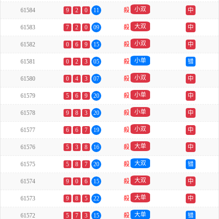
小双
61584
9
2
0
11
殺
中
大双
61583
7
2
0
09
殺
中
小双
61582
0
6
9
15
殺
中
小单
61581
0
2
3
05
殺
错
小双
61580
0
4
3
07
殺
中
小单
61579
5
6
9
20
殺
中
小单
61578
9
8
3
20
殺
中
小双
61577
6
6
7
19
殺
中
大单
61576
5
3
8
16
殺
中
大双
61575
5
8
7
20
殺
错
大双
61574
9
0
6
15
殺
中
大单
61573
9
8
5
22
殺
中
大单
61572
5
7
3
15
殺
错