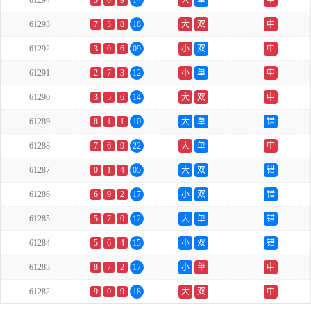
61294
5
0
9
14
大
单
中
61293
7
3
8
18
大
双
中
61292
3
0
6
09
小
双
中
61291
2
7
3
12
小
单
中
61290
3
5
6
14
大
双
中
61289
8
1
1
10
大
单
错
61288
7
6
9
22
大
单
中
61287
0
1
4
05
大
双
错
61286
6
9
2
17
小
双
错
61285
5
7
0
12
大
单
错
61284
5
6
4
15
小
双
错
61283
8
7
2
17
小
单
中
61282
9
0
9
18
大
双
中