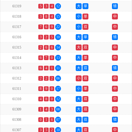
61319
5
3
4
12
大
单
错
61318
3
8
4
15
小
单
中
61317
7
6
9
22
小
双
中
61316
3
2
5
10
大
单
错
61315
2
6
6
14
大
双
中
61314
6
7
0
13
大
单
中
61313
6
4
1
11
大
双
错
61312
2
2
2
06
小
双
中
61311
8
9
0
17
小
单
中
61310
4
8
0
12
大
双
中
61309
1
4
3
08
大
双
中
61308
0
1
6
07
大
双
错
61307
3
5
2
10
大
双
中