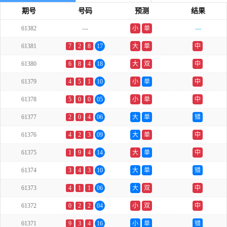
期号
号码
预测
结果
61382
---
小
单
---
61381
7
2
8
17
大
单
中
61380
6
8
4
18
大
双
中
61379
4
5
1
10
小
单
中
61378
5
0
0
05
小
单
中
61377
2
0
4
06
大
单
错
61376
4
2
3
09
大
单
中
61375
1
9
4
14
大
单
中
61374
3
4
3
10
大
单
错
61373
4
1
1
06
大
双
中
61372
0
2
2
04
小
双
中
61371
9
3
4
16
小
单
错