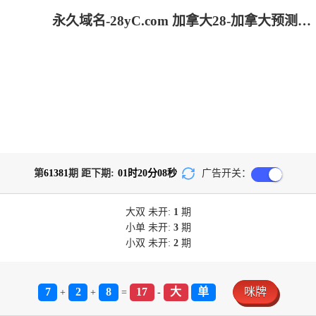
永久域名-28yC.com 加拿大28-加拿大预测-加拿大28开奖结果预测官网|加拿大预测28在线预测官网
第
61381
期 距下期:
01
时
20
分
08
秒
广告开关：
大双
未开:
1
期
小单
未开:
3
期
小双
未开:
2
期
7
2
8
17
大
单
咪牌
+
+
=
-