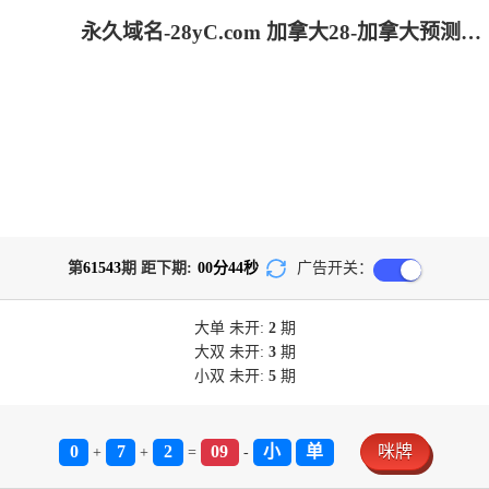
永久域名-28yC.com 加拿大28-加拿大预测-加拿大28开奖结果预测官网|加拿大预测28在线预测官网
第
61543
期 距下期:
00
分
44
秒
广告开关：
大单
未开:
2
期
大双
未开:
3
期
小双
未开:
5
期
0
7
2
09
小
单
咪牌
+
+
=
-