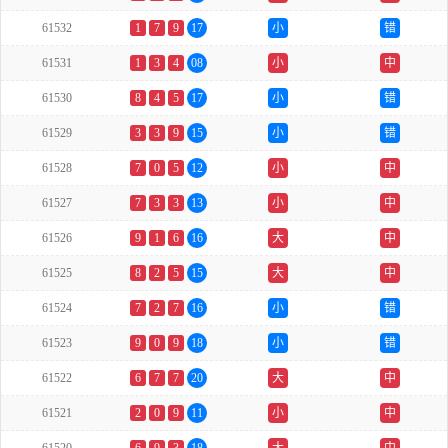
61532
1
7
9
17
小
错
61531
1
3
4
08
小
中
61530
8
4
5
17
小
错
61529
3
3
9
15
小
错
61528
7
0
5
12
小
中
61527
7
3
3
13
小
中
61526
9
1
6
16
大
中
61525
8
2
5
15
大
中
61524
7
2
7
16
小
错
61523
9
0
9
18
小
错
61522
6
7
7
20
大
中
61521
2
0
9
11
小
中