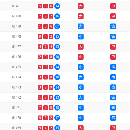
61481
5
3
6
14
大
中
61480
7
7
2
16
大
中
61479
1
0
6
07
大
错
61478
9
4
2
15
小
错
61477
4
7
4
15
大
中
61476
2
0
8
10
小
中
61475
9
0
5
14
小
错
61474
3
7
0
10
大
错
61473
3
2
9
14
小
错
61472
1
3
9
13
大
错
61471
7
2
9
18
小
错
61470
9
6
2
17
小
错
61469
9
4
2
15
大
中