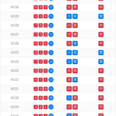
61530
8
4
5
17
大
单
中
61529
3
3
9
15
小
双
错
61528
7
0
5
12
小
双
中
61527
7
3
3
13
小
单
中
61526
9
1
6
16
大
单
中
61525
8
2
5
15
小
双
错
61524
7
2
7
16
小
单
错
61523
9
0
9
18
大
双
中
61522
6
7
7
20
大
单
中
61521
2
0
9
11
小
单
中
61520
6
9
3
18
小
双
中
61519
4
8
1
13
小
单
中