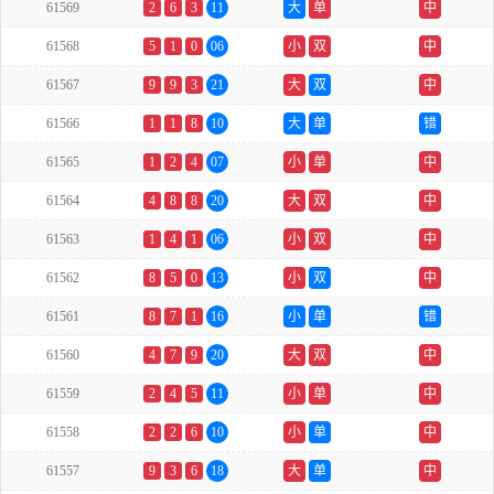
61569
2
6
3
11
大
单
中
61568
5
1
0
06
小
双
中
61567
9
9
3
21
大
双
中
61566
1
1
8
10
大
单
错
61565
1
2
4
07
小
单
中
61564
4
8
8
20
大
双
中
61563
1
4
1
06
小
双
中
61562
8
5
0
13
小
双
中
61561
8
7
1
16
小
单
错
61560
4
7
9
20
大
双
中
61559
2
4
5
11
小
单
中
61558
2
2
6
10
小
单
中
61557
9
3
6
18
大
单
中