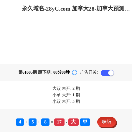
永久域名-28yC.com 加拿大28-加拿大预测-加拿大28开奖结果预测官网|加拿大预测28在线预测官网
第
61605
期 距下期:
00
分
08
秒
广告开关：
大双
未开:
2
期
小单
未开:
1
期
小双
未开:
5
期
4
5
8
17
大
单
咪牌
+
+
=
-