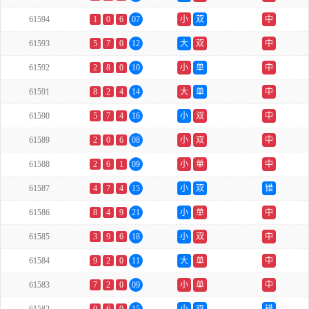
61594
1
0
6
07
小
双
中
61593
5
7
0
12
大
双
中
61592
2
8
0
10
小
单
中
61591
8
2
4
14
大
单
中
61590
5
7
4
16
小
双
中
61589
2
0
6
08
小
双
中
61588
2
6
1
09
小
单
中
61587
4
7
4
15
小
双
错
61586
8
4
9
21
小
单
中
61585
3
9
6
18
小
双
中
61584
9
2
0
11
大
单
中
61583
7
2
0
09
小
单
中