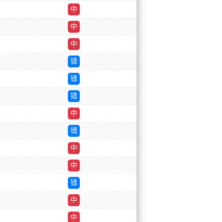
中
中
中
错
错
错
中
错
中
中
错
中
中