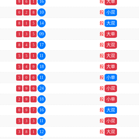
16
殺
大单
9
6
1
10
殺
小双
0
2
8
14
殺
大双
8
1
5
09
殺
大单
1
3
5
17
殺
大双
8
4
5
11
殺
大双
5
5
1
18
殺
大单
5
4
9
11
殺
小单
5
0
6
24
殺
小双
9
9
6
18
殺
小单
2
9
7
16
殺
大双
0
9
7
11
殺
小双
5
3
3
12
殺
大双
3
8
1