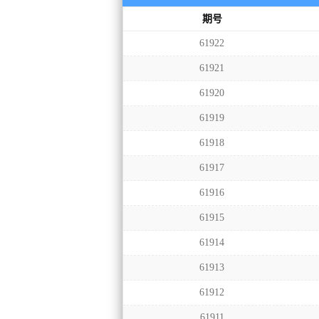
期号
61922
61921
61920
61919
61918
61917
61916
61915
61914
61913
61912
61911