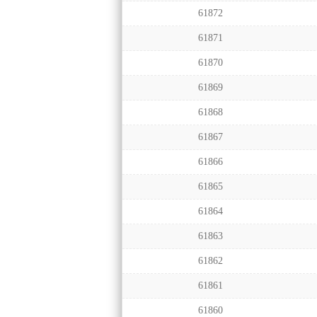
61872
61871
61870
61869
61868
61867
61866
61865
61864
61863
61862
61861
61860