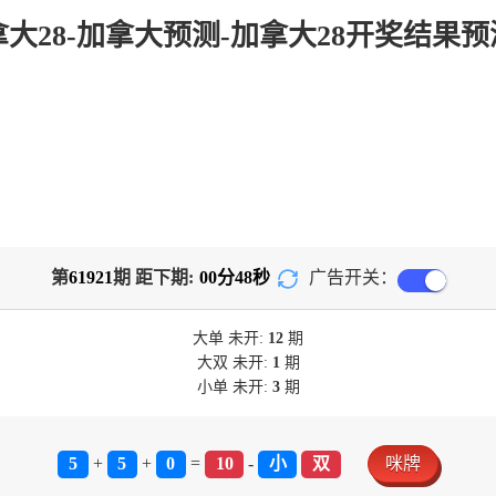
第
61921
期 距下期:
00
分
48
秒
广告开关：
大单
未开:
12
期
大双
未开:
1
期
小单
未开:
3
期
5
+
5
+
0
=
10
-
小
双
咪牌