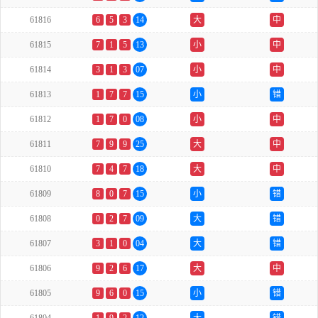
61816
6
5
3
14
大
中
61815
7
1
5
13
小
中
61814
3
1
3
07
小
中
61813
1
7
7
15
小
错
61812
1
7
0
08
小
中
61811
7
9
9
25
大
中
61810
7
4
7
18
大
中
61809
8
0
7
15
小
错
61808
0
2
7
09
大
错
61807
3
1
0
04
大
错
61806
9
2
6
17
大
中
61805
9
6
0
15
小
错