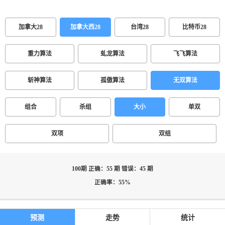
加拿大28
加拿大西28
台湾28
比特币28
重力算法
虬龙算法
飞飞算法
斩神算法
孤傲算法
无双算法
组合
杀组
大小
单双
双项
双组
100期 正确：55 期 错误：45 期
正确率：55%
预测
走势
统计