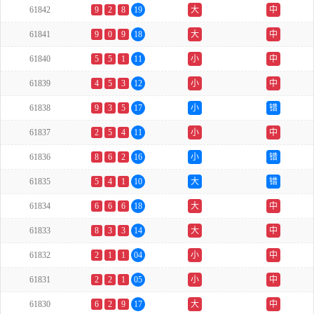
61842
9
2
8
19
大
中
61841
9
0
9
18
大
中
61840
5
5
1
11
小
中
61839
4
5
3
12
小
中
61838
9
3
5
17
小
错
61837
2
5
4
11
小
中
61836
8
6
2
16
小
错
61835
5
4
1
10
大
错
61834
6
6
6
18
大
中
61833
8
3
3
14
大
中
61832
2
1
1
04
小
中
61831
2
2
1
05
小
中
61830
6
2
9
17
大
中