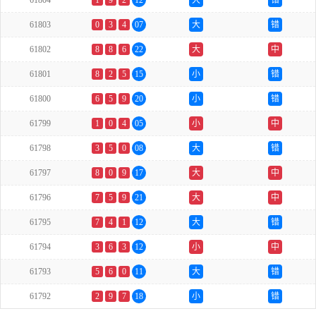
61804
1
9
2
12
大
错
61803
0
3
4
07
大
错
61802
8
8
6
22
大
中
61801
8
2
5
15
小
错
61800
6
5
9
20
小
错
61799
1
0
4
05
小
中
61798
3
5
0
08
大
错
61797
8
0
9
17
大
中
61796
7
5
9
21
大
中
61795
7
4
1
12
大
错
61794
3
6
3
12
小
中
61793
5
6
0
11
大
错
61792
2
9
7
18
小
错