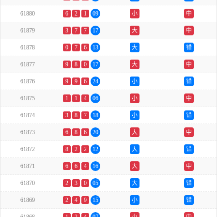
61880
6
2
1
09
小
中
61879
3
7
7
17
大
中
61878
0
7
6
13
大
错
61877
9
8
0
17
大
中
61876
9
9
6
24
小
错
61875
1
1
4
06
小
中
61874
3
8
7
18
小
错
61873
6
8
6
20
大
中
61872
8
2
2
12
大
错
61871
6
6
4
16
大
中
61870
2
3
0
05
大
错
61869
2
4
9
15
小
错