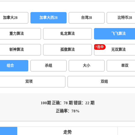
加拿大28
加拿大西28
台湾28
比特币28
重力算法
虬龙算法
飞飞算法
斩神算法
孤傲算法
无双算法
组合
杀组
大小
单双
双项
双组
100期 正确：78 期 错误：22 期
正确率：78%
走势