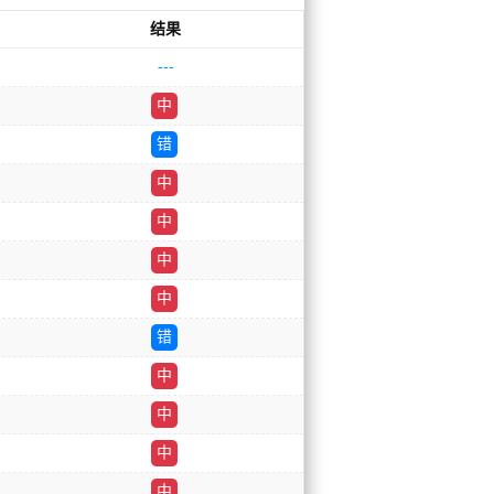
结果
---
中
错
中
中
中
中
错
中
中
中
中