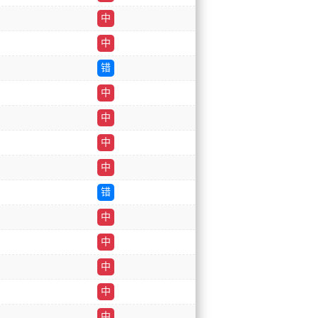
中
中
错
中
中
中
中
错
中
中
中
中
中