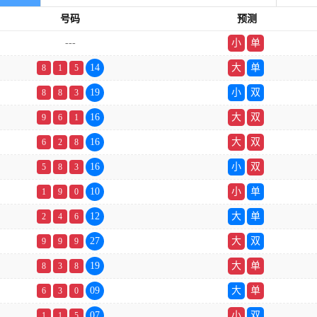
号码
预测
---
小
单
14
大
单
8
1
5
19
小
双
8
8
3
16
大
双
9
6
1
16
大
双
6
2
8
16
小
双
5
8
3
10
小
单
1
9
0
12
大
单
2
4
6
27
大
双
9
9
9
19
大
单
8
3
8
09
大
单
6
3
0
07
小
双
1
1
5