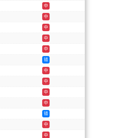
中
中
中
中
中
错
中
中
中
中
错
中
中