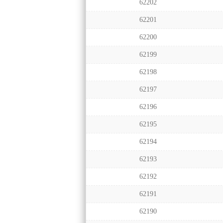
62202
62201
62200
62199
62198
62197
62196
62195
62194
62193
62192
62191
62190