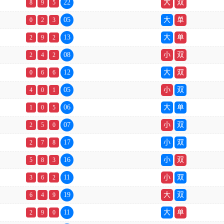
22
大
双
8
9
5
05
大
单
0
2
3
13
大
单
2
9
2
08
小
双
2
4
2
12
大
双
0
6
6
05
小
双
4
0
1
06
大
单
1
0
5
07
小
双
2
5
0
17
小
双
2
7
8
16
小
双
5
8
3
11
小
双
3
6
2
19
大
双
6
4
9
11
大
单
2
9
0