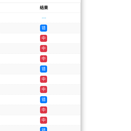
结果
---
错
中
中
中
错
中
中
错
中
中
错