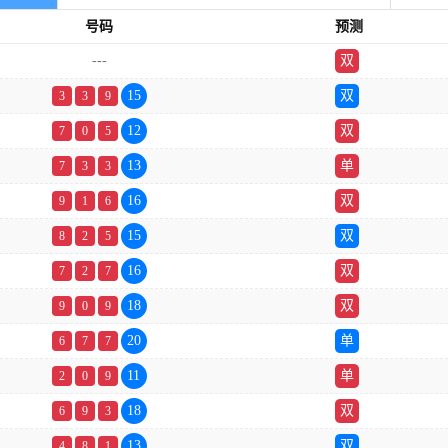
号码
预测
---
双
15
双
3
3
9
12
双
7
0
5
13
单
7
3
3
16
双
9
1
6
15
双
8
2
5
16
双
7
2
7
18
双
9
0
9
20
单
6
7
7
11
单
2
0
9
18
双
6
9
3
13
双
4
8
1