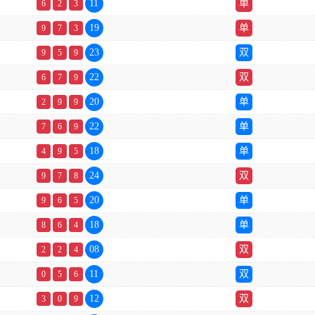
11
单
6
2
3
19
单
9
7
3
23
双
9
5
9
22
双
6
7
9
20
单
2
9
9
22
单
7
6
9
18
单
4
9
5
24
双
9
7
8
20
单
9
6
5
18
单
8
6
4
08
双
2
2
4
11
双
0
5
6
12
双
3
0
9