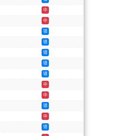
中
中
错
错
错
错
错
中
中
错
中
错