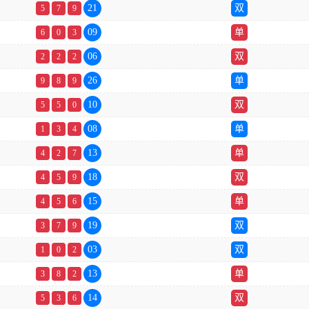
21
双
5
7
9
09
单
6
0
3
06
双
2
2
2
26
单
9
8
9
10
双
5
5
0
08
单
1
3
4
13
单
4
2
7
18
双
4
5
9
15
单
4
5
6
19
双
3
7
9
03
双
1
0
2
13
单
3
8
2
14
双
5
3
6