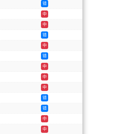
错
中
中
错
中
错
中
中
中
错
错
中
中