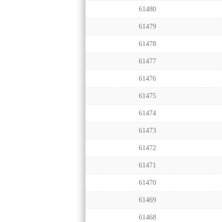
61480
61479
61478
61477
61476
61475
61474
61473
61472
61471
61470
61469
61468