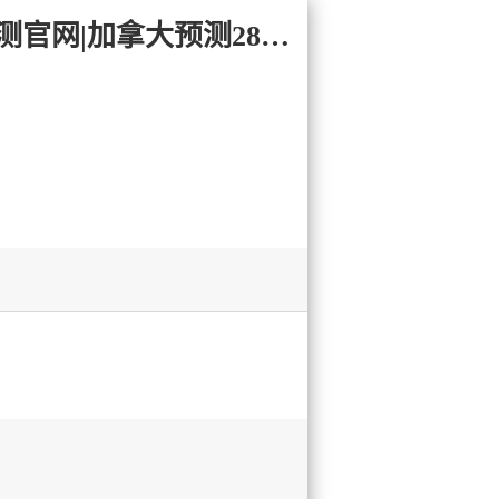
永久域名-28yC.com 加拿大28-加拿大预测-加拿大28开奖结果预测官网|加拿大预测28在线预测官网