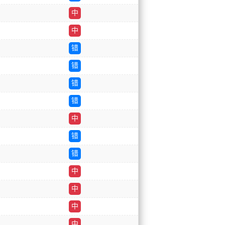
中
中
错
错
错
错
中
错
错
中
中
中
中