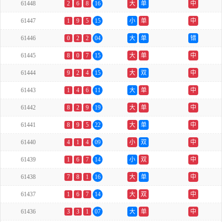
61448
2
6
8
16
大
单
中
61447
1
9
5
15
小
单
中
61446
0
2
2
04
大
单
错
61445
8
0
7
15
大
单
中
61444
9
2
4
15
大
双
中
61443
1
4
6
11
大
单
中
61442
8
2
9
19
大
单
中
61441
8
9
5
22
大
单
中
61440
4
1
4
09
小
双
中
61439
1
6
7
14
小
双
中
61438
7
8
1
16
大
单
中
61437
1
6
7
14
大
双
中
61436
3
3
1
07
大
单
中