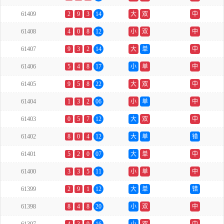
61409
2
9
3
14
大
双
中
61408
4
0
8
12
小
双
中
61407
9
3
2
14
大
单
中
61406
5
4
8
17
小
单
中
61405
9
5
8
22
大
双
中
61404
1
3
2
06
小
单
中
61403
0
5
7
12
大
双
中
61402
8
0
4
12
大
单
错
61401
5
2
0
07
大
单
中
61400
3
3
5
11
小
单
中
61399
2
9
1
12
大
单
错
61398
8
4
8
20
小
双
中