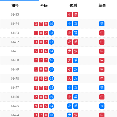
期号
号码
预测
结果
61485
---
小
单
---
61484
3
7
9
19
小
双
错
61483
1
0
2
03
小
双
中
61482
3
8
2
13
小
单
中
61481
5
3
6
14
大
双
中
61480
7
7
2
16
大
单
中
61479
1
0
6
07
小
双
中
61478
9
4
2
15
大
双
中
61477
4
7
4
15
小
双
错
61476
2
0
8
10
小
单
中
61475
9
0
5
14
小
单
错
61474
3
7
0
10
大
双
中