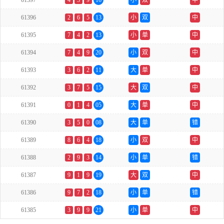
61397
4
3
9
16
小
双
中
61396
2
6
5
13
小
双
中
61395
7
4
2
13
小
单
中
61394
7
4
9
20
小
双
中
61393
3
6
2
11
大
单
中
61392
3
7
5
15
大
双
中
61391
0
1
4
05
大
单
中
61390
3
5
0
08
大
单
错
61389
8
6
4
18
小
双
中
61388
2
9
3
14
小
单
错
61387
9
1
9
19
大
双
中
61386
9
7
2
18
小
单
错
61385
3
9
9
21
小
单
中