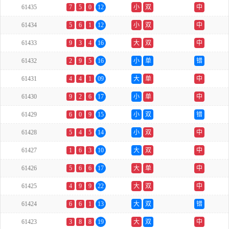
61435
7
5
0
12
小
双
中
61434
5
6
1
12
小
双
中
61433
9
3
4
16
大
双
中
61432
2
9
5
16
小
单
错
61431
4
4
1
09
大
单
中
61430
9
2
6
17
小
单
中
61429
6
0
9
15
小
双
错
61428
5
4
5
14
小
双
中
61427
1
6
3
10
大
双
中
61426
5
6
6
17
大
单
中
61425
4
9
9
22
大
双
中
61424
6
6
1
13
大
双
错
61423
3
8
8
19
大
双
中