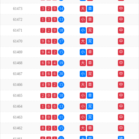
61473
3
2
9
14
大
单
中
61472
1
3
9
13
小
单
中
61471
7
2
9
18
小
双
中
61470
9
6
2
17
大
双
中
61469
9
4
2
15
小
单
中
61468
6
9
4
19
大
单
中
61467
8
6
6
20
小
双
中
61466
4
9
2
15
大
单
中
61465
2
0
8
10
小
单
中
61464
1
6
6
13
小
双
中
61463
8
0
3
11
小
双
中
61462
8
2
5
15
大
单
中