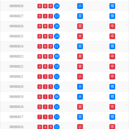
08080828
8
8
8
24
小
错
08080827
9
2
2
13
双
错
08080826
9
8
3
20
双
中
08080825
6
9
9
24
大
中
08080824
5
6
0
11
双
错
08080823
0
9
0
09
单
中
08080822
4
8
7
19
单
中
08080821
1
3
8
12
小
中
08080820
4
3
5
12
大
错
08080819
6
1
1
08
大
错
08080818
9
2
1
12
双
中
08080817
7
3
3
13
双
错
08080816
0
4
9
13
小
中