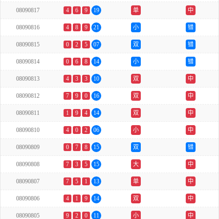
08090817
4
6
9
19
单
中
08090816
4
8
9
21
小
错
08090815
0
2
5
07
双
错
08090814
0
6
8
14
小
错
08090813
4
3
3
10
双
中
08090812
7
9
0
16
双
中
08090811
1
9
4
14
双
中
08090810
4
0
2
06
小
中
08090809
0
7
8
15
双
错
08090808
7
3
5
15
大
中
08090807
7
5
1
13
单
中
08090806
4
1
9
14
双
中
08090805
9
2
0
11
小
中