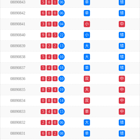
08090843
5
0
1
06
单
错
08090842
6
0
0
06
单
错
08090841
3
0
1
04
小
中
08090840
9
8
5
22
小
错
08090839
9
2
2
13
大
错
08090838
5
4
1
10
大
错
08090837
5
4
9
18
单
错
08090836
8
2
0
10
双
中
08090835
8
7
4
19
大
中
08090834
0
8
6
14
双
中
08090833
5
4
6
15
单
中
08090832
2
4
0
06
大
错
08090831
6
0
2
08
单
错