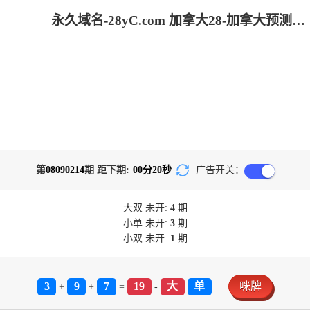
永久域名-28yC.com 加拿大28-加拿大预测-加拿大28开奖结果预测官网|加拿大预测28在线预测官网
第
08090214
期 距下期:
00
分
20
秒
广告开关：
大双
未开:
4
期
小单
未开:
3
期
小双
未开:
1
期
3
9
7
19
大
单
咪牌
+
+
=
-