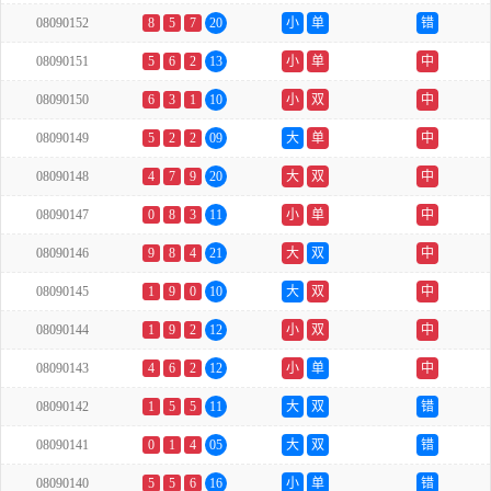
08090152
8
5
7
20
小
单
错
08090151
5
6
2
13
小
单
中
08090150
6
3
1
10
小
双
中
08090149
5
2
2
09
大
单
中
08090148
4
7
9
20
大
双
中
08090147
0
8
3
11
小
单
中
08090146
9
8
4
21
大
双
中
08090145
1
9
0
10
大
双
中
08090144
1
9
2
12
小
双
中
08090143
4
6
2
12
小
单
中
08090142
1
5
5
11
大
双
错
08090141
0
1
4
05
大
双
错
08090140
5
5
6
16
小
单
错