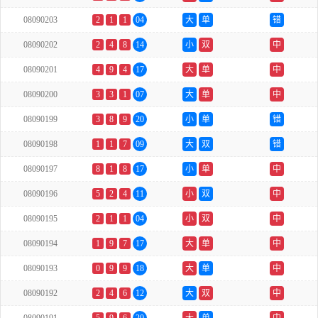
08090203
2
1
1
04
大
单
错
08090202
2
4
8
14
小
双
中
08090201
4
9
4
17
大
单
中
08090200
3
3
1
07
大
单
中
08090199
3
8
9
20
小
单
错
08090198
1
1
7
09
大
双
错
08090197
8
1
8
17
小
单
中
08090196
5
2
4
11
小
双
中
08090195
2
1
1
04
小
双
中
08090194
1
9
7
17
大
单
中
08090193
0
9
9
18
大
单
中
08090192
2
4
6
12
大
双
中