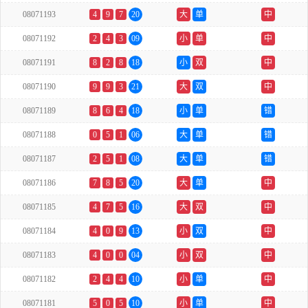
08071193
4
9
7
20
大
单
中
08071192
2
4
3
09
小
单
中
08071191
8
2
8
18
小
双
中
08071190
9
9
3
21
大
双
中
08071189
8
6
4
18
小
单
错
08071188
0
5
1
06
大
单
错
08071187
2
5
1
08
大
单
错
08071186
7
8
5
20
大
单
中
08071185
4
7
5
16
大
双
中
08071184
4
0
9
13
小
双
中
08071183
4
0
0
04
小
双
中
08071182
2
4
4
10
小
单
中
08071181
5
0
5
10
小
单
中