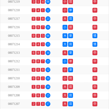
08071219
3
1
4
08
小
双
中
08071218
7
4
1
12
小
单
中
08071217
8
7
8
23
大
双
中
08071216
0
9
7
16
小
双
中
08071215
0
1
5
06
大
单
错
08071214
6
4
3
13
大
双
错
08071213
6
9
1
16
大
单
中
08071212
8
8
7
23
小
单
中
08071211
4
0
8
12
小
单
中
08071210
0
8
2
10
小
双
中
08071209
1
8
7
16
大
双
中
08071208
7
6
2
15
大
双
中
08071207
2
7
8
17
大
双
中