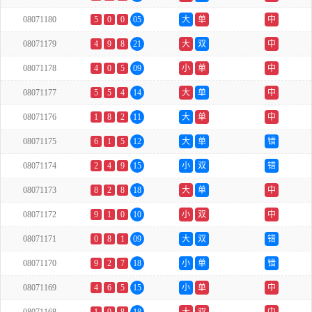
08071180
5
0
0
05
大
单
中
08071179
4
9
8
21
大
双
中
08071178
4
0
5
09
小
单
中
08071177
5
5
4
14
大
单
中
08071176
1
8
2
11
大
单
中
08071175
6
1
5
12
大
单
错
08071174
2
4
9
15
小
双
错
08071173
8
2
8
18
大
单
中
08071172
9
1
0
10
小
双
中
08071171
0
8
1
09
大
双
错
08071170
9
2
7
18
小
单
错
08071169
4
6
5
15
小
单
中