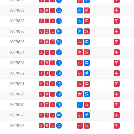
08070589
1
2
9
12
小
单
中
08070588
0
9
4
13
大
单
中
08070587
8
1
4
13
大
单
中
08070586
0
2
2
04
大
双
中
08070585
9
6
9
24
大
单
中
08070584
2
7
5
14
大
双
中
08070583
1
9
2
12
小
单
中
08070582
1
3
6
10
小
单
中
08070581
9
4
2
15
大
单
中
08070580
8
8
3
19
大
双
中
08070579
8
7
3
18
小
双
中
08070578
0
2
6
08
小
单
中
08070577
3
0
9
12
小
双
中