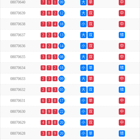
08070640
7
1
1
09
大
单
中
08070639
2
8
2
12
大
双
中
08070638
7
7
4
18
小
双
中
08070637
2
2
9
13
大
双
错
08070636
4
2
8
14
小
双
中
08070635
3
0
5
08
大
双
中
08070634
9
7
2
18
小
单
错
08070633
2
3
4
09
大
单
中
08070632
2
0
3
05
大
双
错
08070631
6
3
8
17
小
单
中
08070630
6
9
7
22
小
双
中
08070629
4
8
8
20
小
双
中
08070628
3
8
9
20
小
单
错