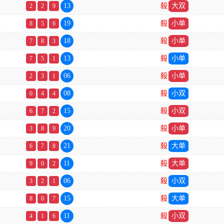
13
殺
大双
2
2
9
19
殺
小单
8
5
6
18
殺
小单
7
8
3
13
殺
小单
7
5
1
06
殺
小单
2
3
1
08
殺
小双
0
4
4
15
殺
小双
6
7
2
20
殺
小单
3
8
9
21
殺
大单
6
7
8
11
殺
大单
9
0
2
06
殺
小双
3
2
1
15
殺
大单
8
0
7
11
殺
小双
4
1
6