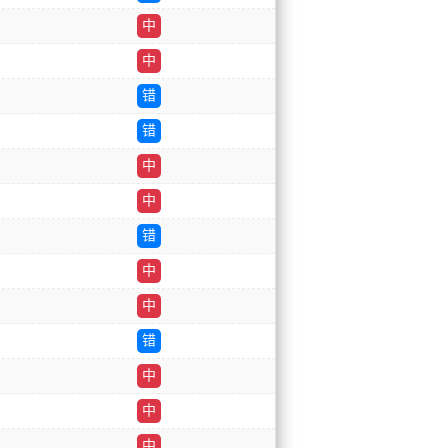
中
中
错
错
中
中
错
中
中
错
中
中
中