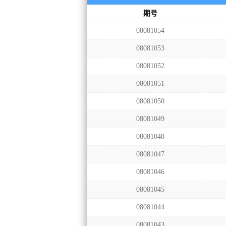
期号
08081054
08081053
08081052
08081051
08081050
08081049
08081048
08081047
08081046
08081045
08081044
08081043