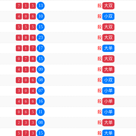
13
殺
大双
7
1
5
10
殺
小双
4
0
6
15
殺
大双
5
5
5
23
殺
大双
6
8
9
17
殺
大单
9
1
7
15
殺
大双
0
7
8
09
殺
大单
4
1
4
08
殺
小双
2
0
6
07
殺
小单
3
0
4
16
殺
小单
4
6
6
11
殺
小单
0
6
5
08
殺
大单
2
3
3
15
殺
大单
5
7
3