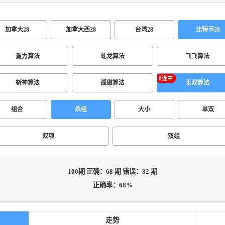
加拿大28
加拿大西28
台湾28
比特币28
重力算法
虬龙算法
飞飞算法
斩神算法
孤傲算法
无双算法
组合
杀组
大小
单双
双项
双组
100期 正确：68 期 错误：32 期
正确率：68%
走势