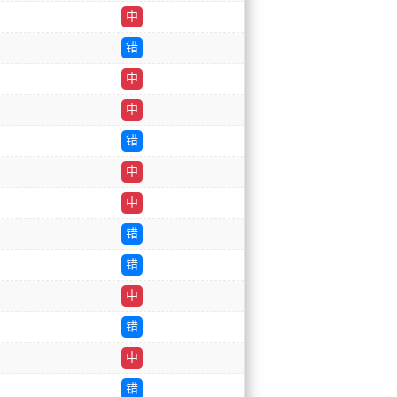
中
错
中
中
错
中
中
错
错
中
错
中
错