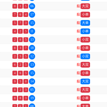
06
殺
大双
0
1
5
17
殺
小单
7
6
4
15
殺
大单
5
7
3
11
殺
小单
4
2
5
13
殺
小双
2
6
5
18
殺
小单
8
3
7
12
殺
小双
2
5
5
13
殺
大双
6
2
5
15
殺
小单
4
6
5
14
殺
大双
9
5
0
05
殺
大双
0
2
3
19
殺
小单
8
8
3
08
殺
大单
7
0
1