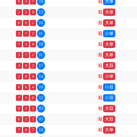
19
殺
大单
9
3
7
13
殺
大单
2
2
9
16
殺
大单
6
9
1
11
殺
小单
2
7
2
18
殺
大单
7
3
8
11
殺
大单
3
7
1
17
殺
大双
3
9
5
14
殺
小单
2
8
4
10
殺
小双
0
6
4
12
殺
小双
7
5
0
03
殺
大双
0
2
1
05
殺
大双
0
2
3
14
殺
大单
7
0
7