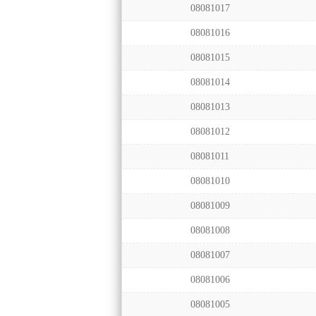
08081017
08081016
08081015
08081014
08081013
08081012
08081011
08081010
08081009
08081008
08081007
08081006
08081005