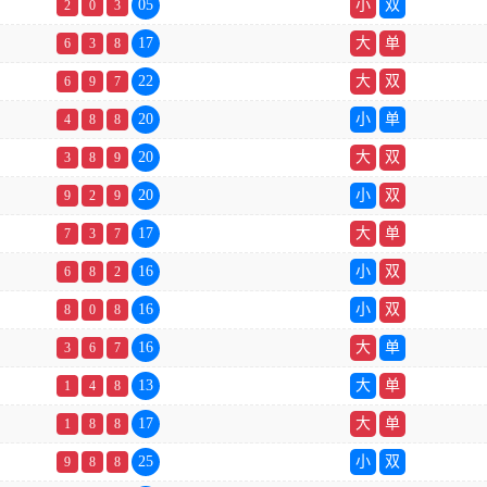
05
小
双
2
0
3
17
大
单
6
3
8
22
大
双
6
9
7
20
小
单
4
8
8
20
大
双
3
8
9
20
小
双
9
2
9
17
大
单
7
3
7
16
小
双
6
8
2
16
小
双
8
0
8
16
大
单
3
6
7
13
大
单
1
4
8
17
大
单
1
8
8
25
小
双
9
8
8