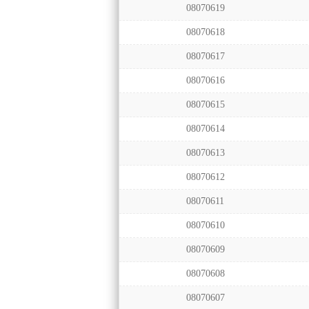
08070619
08070618
08070617
08070616
08070615
08070614
08070613
08070612
08070611
08070610
08070609
08070608
08070607