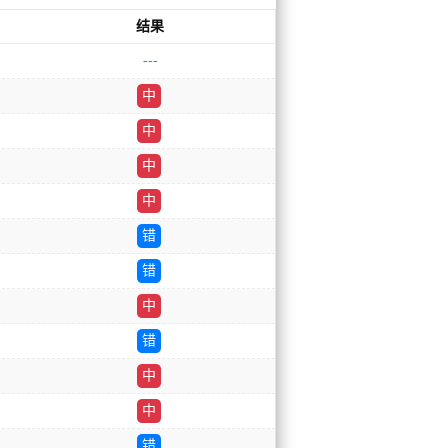
结果
---
中
中
中
中
错
错
中
错
中
中
错