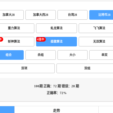
加拿大28
加拿大西28
台湾28
比特币28
重力算法
虬龙算法
飞飞算法
斩神算法
孤傲算法
无双算法
组合
杀组
大小
单双
双项
双组
100期 正确：72 期 错误：28 期
正确率：72%
走势