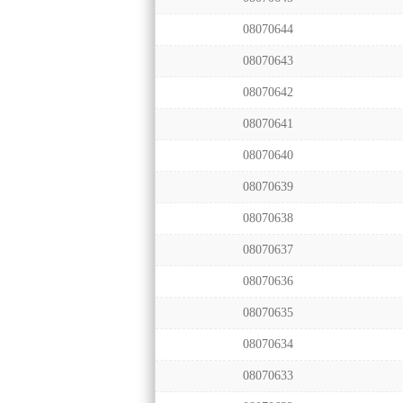
08070644
08070643
08070642
08070641
08070640
08070639
08070638
08070637
08070636
08070635
08070634
08070633