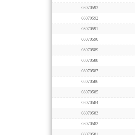
08070593
08070592
08070591
08070590
08070589
08070588
08070587
08070586
08070585
08070584
08070583
08070582
08070581