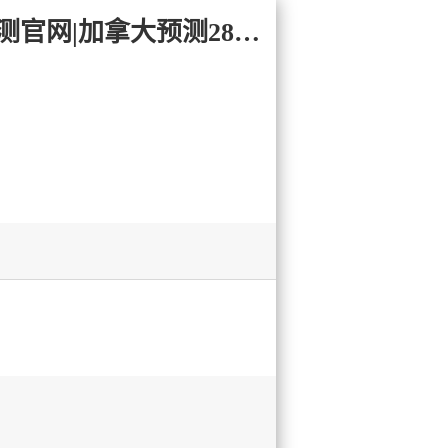
永久域名-28yC.com 加拿大28-加拿大预测-加拿大28开奖结果预测官网|加拿大预测28在线预测官网