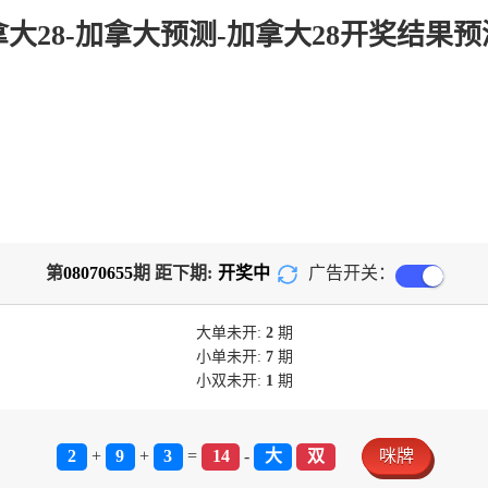
第
08070655
期 距下期:
00
分
46
秒
广告开关：
大单
未开:
2
期
小单
未开:
7
期
小双
未开:
1
期
2
+
9
+
3
=
14
-
大
双
咪牌