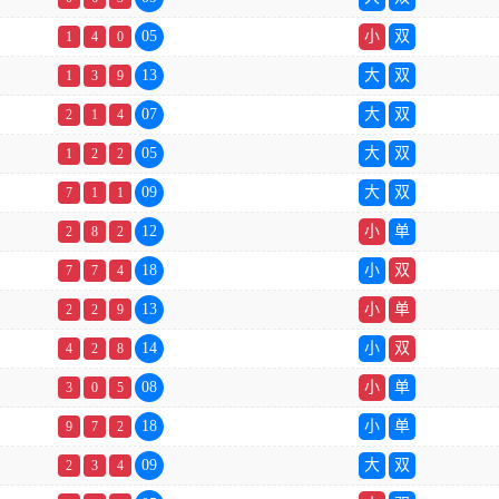
05
小
双
1
4
0
13
大
双
1
3
9
07
大
双
2
1
4
05
大
双
1
2
2
09
大
双
7
1
1
12
小
单
2
8
2
18
小
双
7
7
4
13
小
单
2
2
9
14
小
双
4
2
8
08
小
单
3
0
5
18
小
单
9
7
2
09
大
双
2
3
4