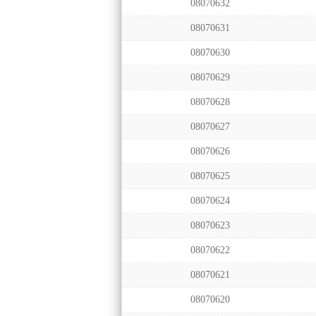
08070632
08070631
08070630
08070629
08070628
08070627
08070626
08070625
08070624
08070623
08070622
08070621
08070620