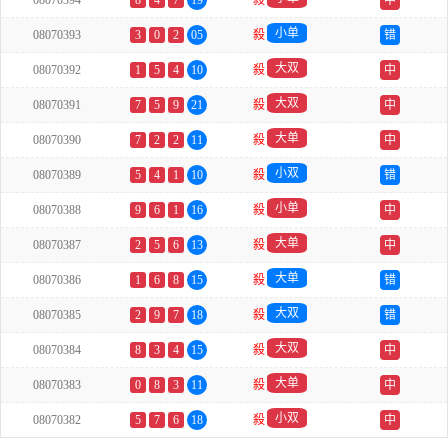
08070394
8
4
7
19
殺
中
小单
08070393
3
0
2
05
殺
错
大双
08070392
1
5
4
10
殺
中
大双
08070391
7
5
9
21
殺
中
大单
08070390
7
2
2
11
殺
中
小双
08070389
5
4
1
10
殺
错
小单
08070388
9
6
1
16
殺
中
大单
08070387
2
5
6
13
殺
中
大单
08070386
1
6
8
15
殺
错
大双
08070385
2
9
7
18
殺
错
大双
08070384
8
3
4
15
殺
中
大单
08070383
0
8
3
11
殺
中
小双
08070382
5
7
6
18
殺
中