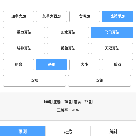
加拿大28
加拿大西28
台湾28
比特币28
重力算法
虬龙算法
飞飞算法
斩神算法
孤傲算法
无双算法
组合
杀组
大小
单双
双项
双组
100期 正确：78 期 错误：22 期
正确率：78%
预测
走势
统计