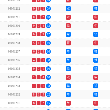
08091213
1
7
6
14
双
中
08091212
0
8
1
09
双
错
08091211
0
8
2
10
双
中
08091210
9
0
4
13
单
中
08091209
9
0
3
12
单
错
08091208
5
4
7
16
双
中
08091207
6
2
8
16
单
错
08091206
4
3
1
08
单
错
08091205
9
0
1
10
单
错
08091204
1
5
4
10
双
中
08091203
7
0
1
08
单
错
08091202
8
9
5
22
单
错
08091201
8
5
2
15
单
中