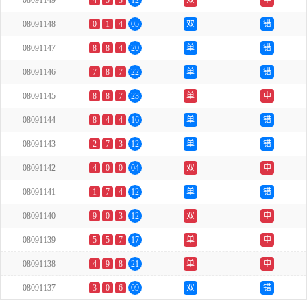
08091149
4
5
3
12
双
中
08091148
0
1
4
05
双
错
08091147
8
8
4
20
单
错
08091146
7
8
7
22
单
错
08091145
8
8
7
23
单
中
08091144
8
4
4
16
单
错
08091143
2
7
3
12
单
错
08091142
4
0
0
04
双
中
08091141
1
7
4
12
单
错
08091140
9
0
3
12
双
中
08091139
5
5
7
17
单
中
08091138
4
9
8
21
单
中
08091137
3
0
6
09
双
错