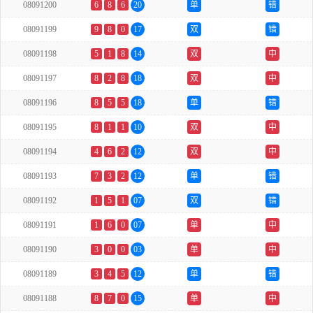
08091200
6
8
6
20
单
错
08091199
9
8
0
17
双
错
08091198
5
1
8
14
双
中
08091197
8
2
8
18
双
中
08091196
8
5
5
18
单
错
08091195
8
1
1
10
双
中
08091194
4
6
2
12
双
中
08091193
7
3
2
12
单
错
08091192
1
5
1
07
双
错
08091191
1
6
0
07
单
中
08091190
3
0
0
03
单
中
08091189
3
4
5
12
单
错
08091188
8
7
0
15
单
中