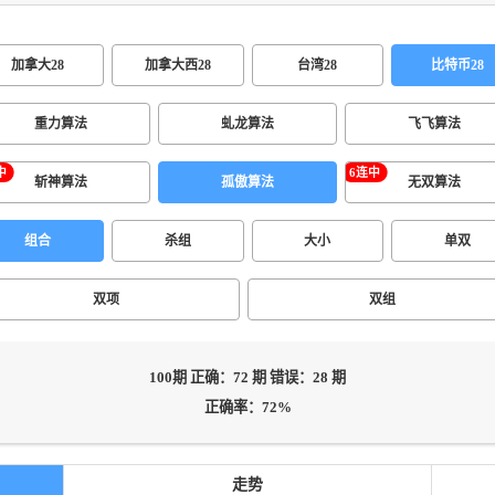
加拿大28
加拿大西28
台湾28
比特币28
重力算法
虬龙算法
飞飞算法
斩神算法
孤傲算法
无双算法
组合
杀组
大小
单双
双项
双组
100期 正确：72 期 错误：28 期
正确率：72%
走势