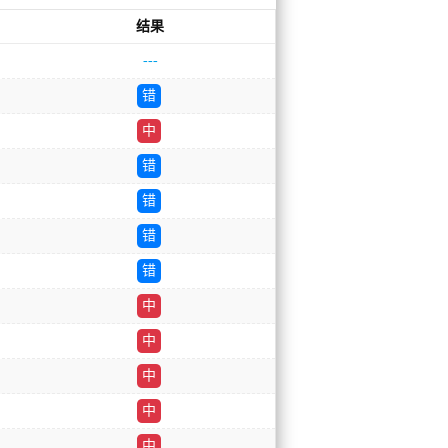
结果
---
错
中
错
错
错
错
中
中
中
中
中