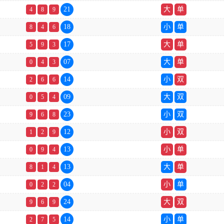
21
大
单
4
8
9
18
小
单
8
4
6
17
大
单
5
9
3
07
大
单
0
4
3
14
小
双
2
6
6
09
大
双
0
5
4
23
小
双
9
6
8
12
小
双
1
2
9
13
小
单
0
9
4
13
大
单
8
1
4
04
小
单
0
2
2
24
大
双
9
6
9
14
小
单
2
7
5