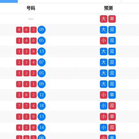
号码
预测
---
大
单
09
大
双
0
6
3
05
小
双
1
4
0
13
大
双
1
3
9
07
大
双
2
1
4
05
大
双
1
2
2
09
大
双
7
1
1
12
小
单
2
8
2
18
小
双
7
7
4
13
小
单
2
2
9
14
小
双
4
2
8
08
小
单
3
0
5