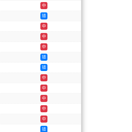
中
错
中
中
中
错
错
中
中
中
中
中
错