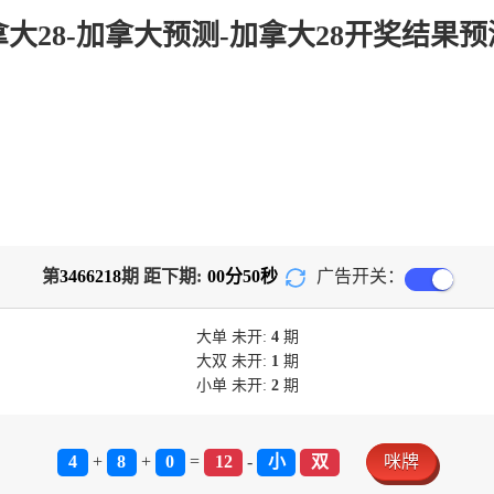
第
3466218
期 距下期:
00
分
50
秒
广告开关：
大单
未开:
4
期
大双
未开:
1
期
小单
未开:
2
期
4
+
8
+
0
=
12
-
小
双
咪牌