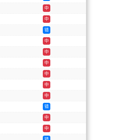
中
中
错
中
中
中
中
中
中
错
中
中
错