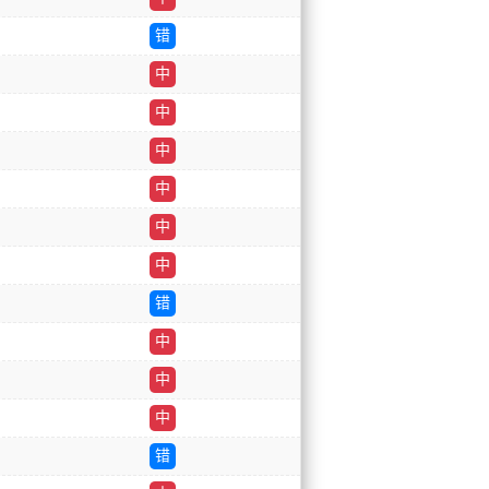
错
中
中
中
中
中
中
错
中
中
中
错