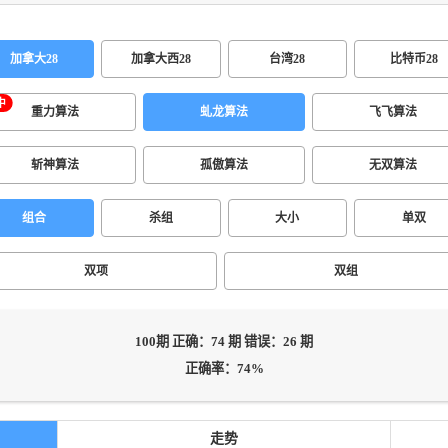
加拿大28
加拿大西28
台湾28
比特币28
重力算法
虬龙算法
飞飞算法
斩神算法
孤傲算法
无双算法
组合
杀组
大小
单双
双项
双组
100期 正确：74 期 错误：26 期
正确率：74%
走势