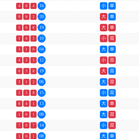
16
小
单
4
8
4
20
大
单
9
9
2
19
大
单
5
6
8
10
小
双
1
4
5
04
大
单
3
1
0
12
小
双
4
3
5
19
大
双
6
5
8
06
大
双
3
1
2
15
小
双
2
5
8
13
大
单
8
4
1
08
大
双
1
6
1
14
小
双
7
0
7
08
大
单
1
6
1