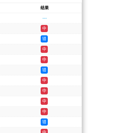
结果
---
中
错
中
中
错
中
中
中
中
错
中