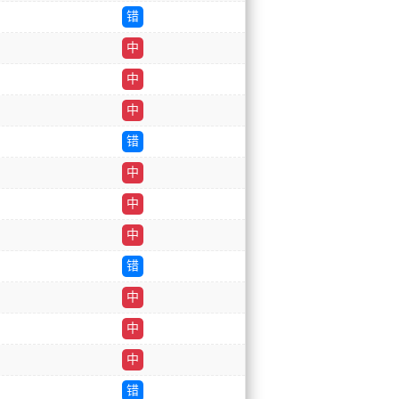
错
中
中
中
错
中
中
中
错
中
中
中
错