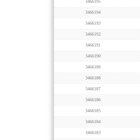
3466195
3466194
3466193
3466192
3466191
3466190
3466189
3466188
3466187
3466186
3466185
3466184
3466183