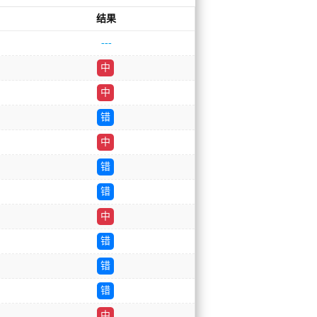
结果
---
中
中
错
中
错
错
中
错
错
错
中