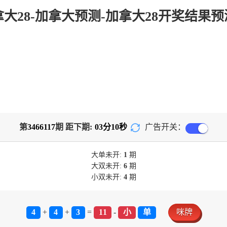
第
3466117
期 距下期:
03
分
09
秒
广告开关：
大单
未开:
1
期
大双
未开:
6
期
小双
未开:
4
期
4
+
4
+
3
=
11
-
小
单
咪牌