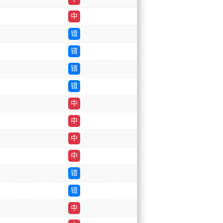
中
错
错
错
错
中
中
中
中
错
错
中