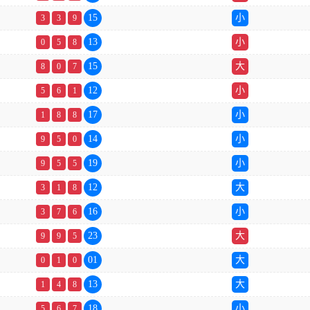
15
小
3
3
9
13
小
0
5
8
15
大
8
0
7
12
小
5
6
1
17
小
1
8
8
14
小
9
5
0
19
小
9
5
5
12
大
3
1
8
16
小
3
7
6
23
大
9
9
5
01
大
0
1
0
13
大
1
4
8
18
小
5
6
7