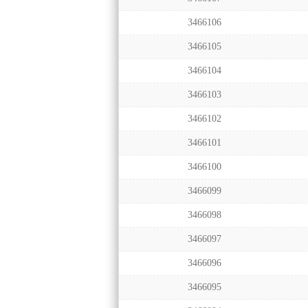
3466106
3466105
3466104
3466103
3466102
3466101
3466100
3466099
3466098
3466097
3466096
3466095