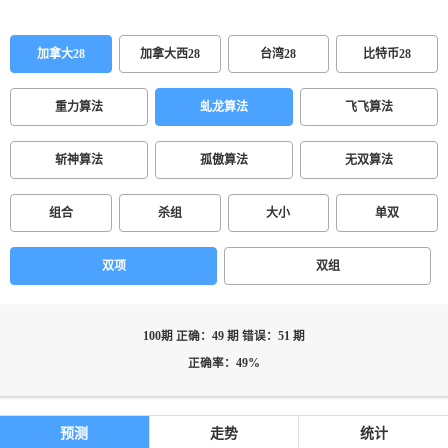
加拿大28
加拿大西28
台湾28
比特币28
重力算法
虬龙算法
飞飞算法
斩神算法
孤傲算法
无双算法
组合
杀组
大小
单双
双项
双组
100期 正确：49 期 错误：51 期
正确率：49%
预测
走势
统计