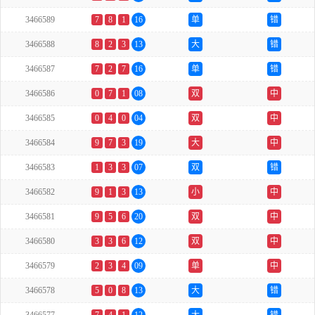
3466589
7
8
1
16
单
错
3466588
8
2
3
13
大
错
3466587
7
2
7
16
单
错
3466586
0
7
1
08
双
中
3466585
0
4
0
04
双
中
3466584
9
7
3
19
大
中
3466583
1
3
3
07
双
错
3466582
9
1
3
13
小
中
3466581
9
5
6
20
双
中
3466580
3
3
6
12
双
中
3466579
2
3
4
09
单
中
3466578
5
0
8
13
大
错