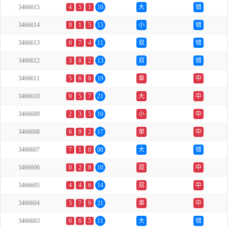
3466615
4
5
1
10
大
错
3466614
9
1
5
15
小
错
3466613
0
7
4
11
双
错
3466612
3
8
2
13
双
错
3466611
5
6
8
19
单
中
3466610
9
5
7
21
大
中
3466609
2
3
5
10
小
中
3466608
6
9
2
17
单
中
3466607
7
1
0
08
大
错
3466606
0
2
8
10
双
中
3466605
4
4
6
14
双
中
3466604
5
7
9
21
单
中
3466603
0
6
5
11
大
错