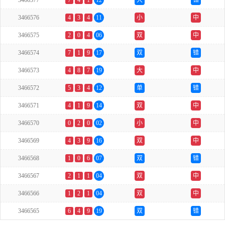
3466577
7
4
1
12
大
错
3466576
4
3
4
11
小
中
3466575
2
0
4
06
双
中
3466574
7
1
9
17
双
错
3466573
4
8
7
19
大
中
3466572
5
3
4
12
单
错
3466571
4
1
9
14
双
中
3466570
0
2
0
02
小
中
3466569
4
3
9
16
双
中
3466568
1
0
6
07
双
错
3466567
2
1
1
04
双
中
3466566
1
2
1
04
双
中
3466565
6
4
9
19
双
错