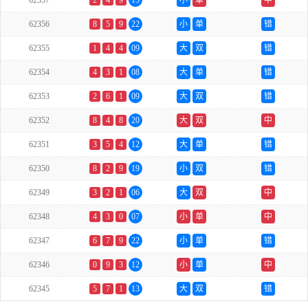
62357
2
4
9
15
小
单
中
62356
8
5
9
22
小
单
错
62355
1
4
4
09
大
双
错
62354
4
3
1
08
大
单
错
62353
2
6
1
09
大
双
错
62352
8
4
8
20
大
双
中
62351
3
5
4
12
大
单
错
62350
8
2
9
19
小
双
错
62349
3
2
1
06
大
双
中
62348
4
3
0
07
小
单
中
62347
6
7
9
22
小
单
错
62346
0
9
3
12
小
单
中
62345
5
7
1
13
大
双
错