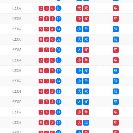
62369
2
8
6
16
大
双
中
62368
7
1
4
12
小
双
中
62367
5
5
4
14
小
单
错
62366
0
9
0
09
大
双
错
62365
1
3
0
04
大
双
中
62364
2
5
6
13
小
单
中
62363
6
4
7
17
小
双
错
62362
9
3
2
14
小
单
错
62361
4
5
2
11
大
双
错
62360
1
6
4
11
大
双
错
62359
2
4
5
11
小
单
中
62358
9
2
3
14
大
单
中