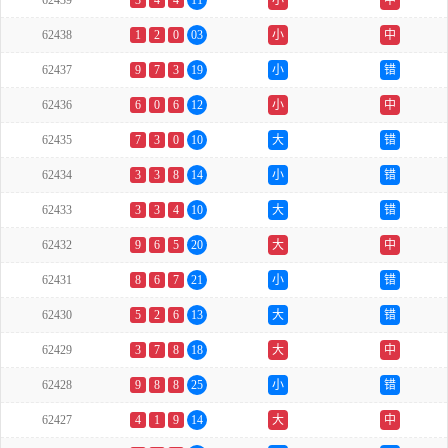
62439
3
4
4
11
小
中
62438
1
2
0
03
小
中
62437
9
7
3
19
小
错
62436
6
0
6
12
小
中
62435
7
3
0
10
大
错
62434
3
3
8
14
小
错
62433
3
3
4
10
大
错
62432
9
6
5
20
大
中
62431
8
6
7
21
小
错
62430
5
2
6
13
大
错
62429
3
7
8
18
大
中
62428
9
8
8
25
小
错
62427
4
1
9
14
大
中