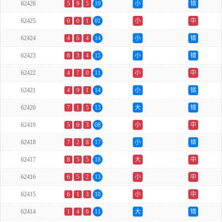
62426
5
9
5
19
小
错
62425
0
0
1
01
小
中
62424
4
6
4
14
小
错
62423
8
3
4
15
小
错
62422
4
7
0
11
小
中
62421
4
9
1
14
小
错
62420
7
1
5
13
大
错
62419
5
0
3
08
小
中
62418
7
2
8
17
小
错
62417
8
5
5
18
大
中
62416
6
5
2
13
小
中
62415
6
1
3
10
小
中
62414
1
4
6
11
大
错