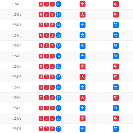
62413
0
5
5
10
小
中
62412
6
8
3
17
大
中
62411
2
6
6
14
小
错
62410
6
1
2
09
大
错
62409
4
7
7
18
小
错
62408
0
1
3
04
大
错
62407
0
8
5
13
小
中
62406
4
8
3
15
大
中
62405
5
3
6
14
小
错
62404
7
2
5
14
大
中
62403
3
9
3
15
小
错
62402
1
0
5
06
小
中
62401
7
9
6
22
小
错