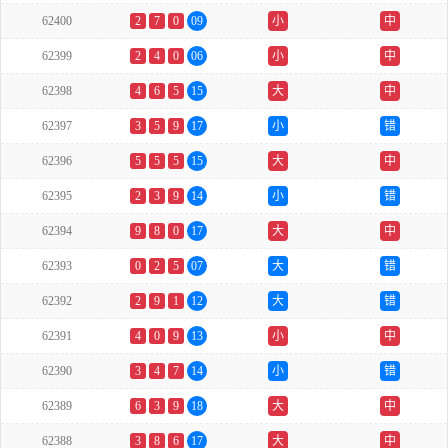
62400
2
7
0
09
小
中
62399
2
4
0
06
小
中
62398
4
6
5
15
大
中
62397
3
5
9
17
小
错
62396
5
5
5
15
大
中
62395
2
3
9
14
小
错
62394
9
8
0
17
大
中
62393
0
2
5
07
大
错
62392
2
9
1
12
大
错
62391
4
0
9
13
小
中
62390
3
4
7
14
小
错
62389
6
3
9
18
大
中
62388
3
8
6
17
大
中