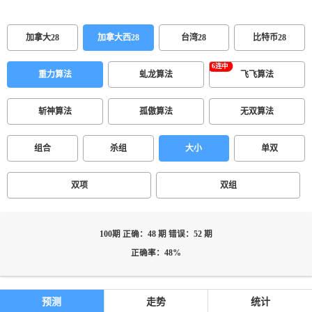
加拿大28
加拿大西28
台湾28
比特币28
重力算法
虬龙算法
飞飞算法
斩神算法
孤傲算法
无双算法
组合
杀组
大小
单双
双项
双组
100期 正确：48 期 错误：52 期
正确率：48%
预测
走势
统计