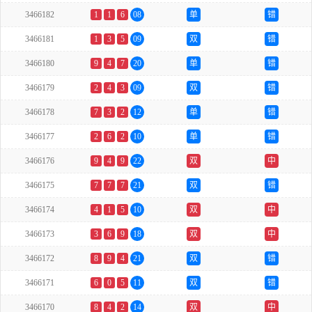
3466182
1
1
6
08
单
错
3466181
1
3
5
09
双
错
3466180
9
4
7
20
单
错
3466179
2
4
3
09
双
错
3466178
7
3
2
12
单
错
3466177
2
6
2
10
单
错
3466176
9
4
9
22
双
中
3466175
7
7
7
21
双
错
3466174
4
1
5
10
双
中
3466173
3
6
9
18
双
中
3466172
8
9
4
21
双
错
3466171
6
0
5
11
双
错
3466170
8
4
2
14
双
中