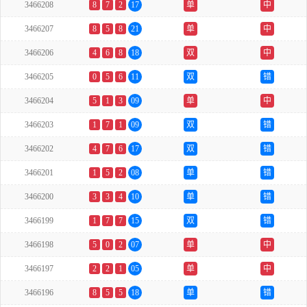
3466208
8
7
2
17
单
中
3466207
8
5
8
21
单
中
3466206
4
6
8
18
双
中
3466205
0
5
6
11
双
错
3466204
5
1
3
09
单
中
3466203
1
7
1
09
双
错
3466202
4
7
6
17
双
错
3466201
1
5
2
08
单
错
3466200
3
3
4
10
单
错
3466199
1
7
7
15
双
错
3466198
5
0
2
07
单
中
3466197
2
2
1
05
单
中
3466196
8
5
5
18
单
错