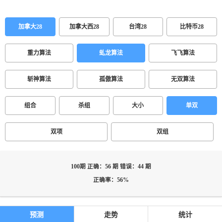
加拿大28
加拿大西28
台湾28
比特币28
重力算法
虬龙算法
飞飞算法
斩神算法
孤傲算法
无双算法
组合
杀组
大小
单双
双项
双组
100期 正确：56 期 错误：44 期
正确率：56%
预测
走势
统计