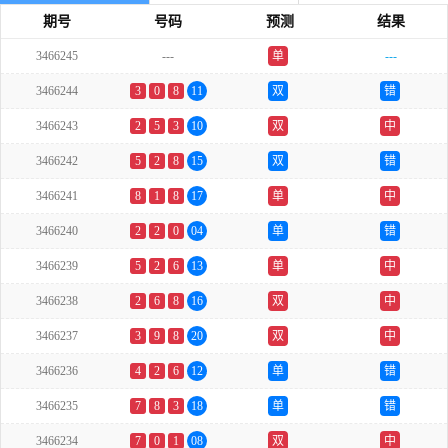
期号
号码
预测
结果
3466245
---
单
---
3466244
3
0
8
11
双
错
3466243
2
5
3
10
双
中
3466242
5
2
8
15
双
错
3466241
8
1
8
17
单
中
3466240
2
2
0
04
单
错
3466239
5
2
6
13
单
中
3466238
2
6
8
16
双
中
3466237
3
9
8
20
双
中
3466236
4
2
6
12
单
错
3466235
7
8
3
18
单
错
3466234
7
0
1
08
双
中