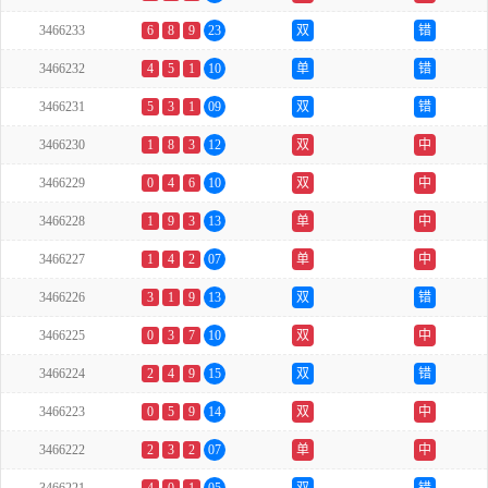
3466233
6
8
9
23
双
错
3466232
4
5
1
10
单
错
3466231
5
3
1
09
双
错
3466230
1
8
3
12
双
中
3466229
0
4
6
10
双
中
3466228
1
9
3
13
单
中
3466227
1
4
2
07
单
中
3466226
3
1
9
13
双
错
3466225
0
3
7
10
双
中
3466224
2
4
9
15
双
错
3466223
0
5
9
14
双
中
3466222
2
3
2
07
单
中