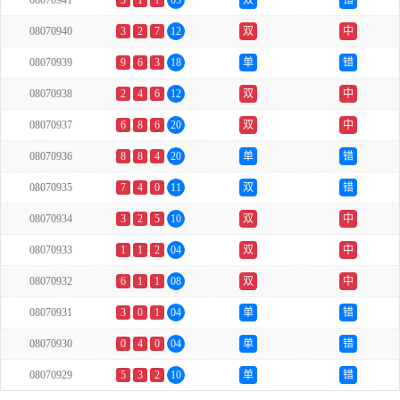
08070941
3
1
1
05
双
错
08070940
3
2
7
12
双
中
08070939
9
6
3
18
单
错
08070938
2
4
6
12
双
中
08070937
6
8
6
20
双
中
08070936
8
8
4
20
单
错
08070935
7
4
0
11
双
错
08070934
3
2
5
10
双
中
08070933
1
1
2
04
双
中
08070932
6
1
1
08
双
中
08070931
3
0
1
04
单
错
08070930
0
4
0
04
单
错
08070929
5
3
2
10
单
错