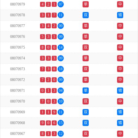
08070979
4
2
1
07
单
中
08070978
3
1
7
11
双
错
08070977
3
4
2
09
单
中
08070976
5
3
1
09
单
中
08070975
8
0
6
14
双
中
08070974
3
3
3
09
单
中
08070973
7
3
8
18
双
中
08070972
7
2
0
09
单
中
08070971
0
1
3
04
单
错
08070970
7
0
3
10
双
中
08070969
1
1
9
11
双
错
08070968
9
0
6
15
双
错
08070967
8
1
3
12
双
中