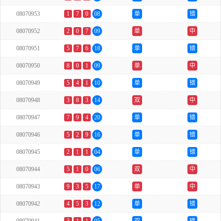
08070953
1
7
0
08
单
错
08070952
2
0
7
09
单
中
08070951
5
7
6
18
单
错
08070950
8
0
1
09
单
中
08070949
5
4
1
10
单
错
08070948
3
8
3
14
双
中
08070947
7
9
4
20
单
错
08070946
5
2
9
16
单
错
08070945
2
1
1
04
单
错
08070944
5
1
0
06
双
中
08070943
9
3
5
17
单
中
08070942
4
5
3
12
单
错