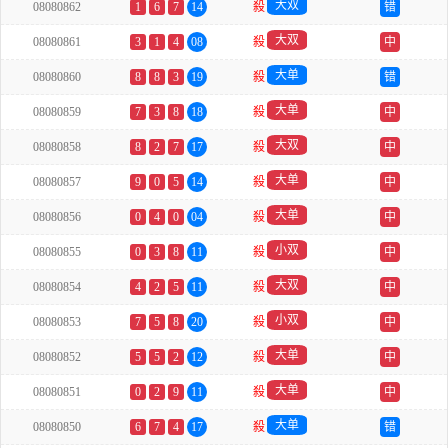
大双
08080862
1
6
7
14
殺
错
大双
08080861
3
1
4
08
殺
中
大单
08080860
8
8
3
19
殺
错
大单
08080859
7
3
8
18
殺
中
大双
08080858
8
2
7
17
殺
中
大单
08080857
9
0
5
14
殺
中
大单
08080856
0
4
0
04
殺
中
小双
08080855
0
3
8
11
殺
中
大双
08080854
4
2
5
11
殺
中
小双
08080853
7
5
8
20
殺
中
大单
08080852
5
5
2
12
殺
中
大单
08080851
0
2
9
11
殺
中
大单
08080850
6
7
4
17
殺
错