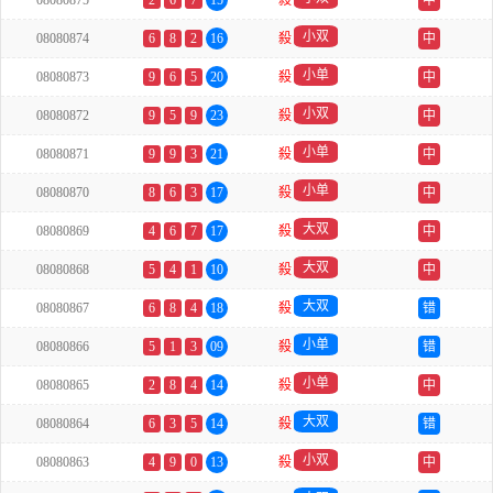
08080875
2
6
7
15
殺
中
小双
08080874
6
8
2
16
殺
中
小单
08080873
9
6
5
20
殺
中
小双
08080872
9
5
9
23
殺
中
小单
08080871
9
9
3
21
殺
中
小单
08080870
8
6
3
17
殺
中
大双
08080869
4
6
7
17
殺
中
大双
08080868
5
4
1
10
殺
中
大双
08080867
6
8
4
18
殺
错
小单
08080866
5
1
3
09
殺
错
小单
08080865
2
8
4
14
殺
中
大双
08080864
6
3
5
14
殺
错
小双
08080863
4
9
0
13
殺
中