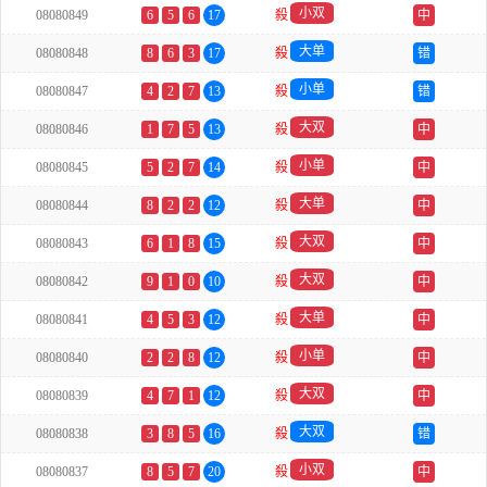
小双
08080849
6
5
6
17
殺
中
大单
08080848
8
6
3
17
殺
错
小单
08080847
4
2
7
13
殺
错
大双
08080846
1
7
5
13
殺
中
小单
08080845
5
2
7
14
殺
中
大单
08080844
8
2
2
12
殺
中
大双
08080843
6
1
8
15
殺
中
大双
08080842
9
1
0
10
殺
中
大单
08080841
4
5
3
12
殺
中
小单
08080840
2
2
8
12
殺
中
大双
08080839
4
7
1
12
殺
中
大双
08080838
3
8
5
16
殺
错
小双
08080837
8
5
7
20
殺
中