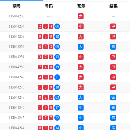
期号
号码
预测
结果
115044255
---
大
---
双
115044254
2
0
4
06
小
中
115044253
9
0
9
18
大
中
115044252
0
6
3
09
大
错
115044251
3
7
3
13
小
中
115044250
7
4
8
19
大
中
115044249
4
9
8
21
大
中
115044248
1
8
9
18
大
中
115044247
0
2
1
03
大
错
115044246
1
7
9
17
小
错
115044245
8
7
7
22
小
错
115044244
8
0
6
14
小
错