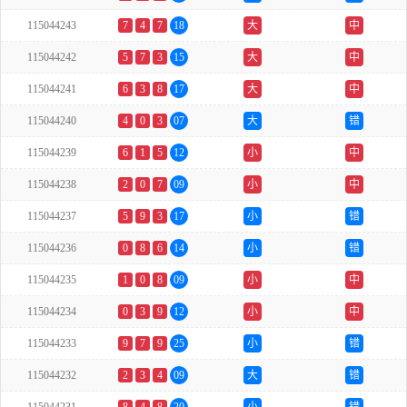
115044243
7
4
7
18
大
中
115044242
5
7
3
15
大
中
115044241
6
3
8
17
大
中
115044240
4
0
3
07
大
错
115044239
6
1
5
12
小
中
115044238
2
0
7
09
小
中
115044237
5
9
3
17
小
错
115044236
0
8
6
14
小
错
115044235
1
0
8
09
小
中
115044234
0
3
9
12
小
中
115044233
9
7
9
25
小
错
115044232
2
3
4
09
大
错