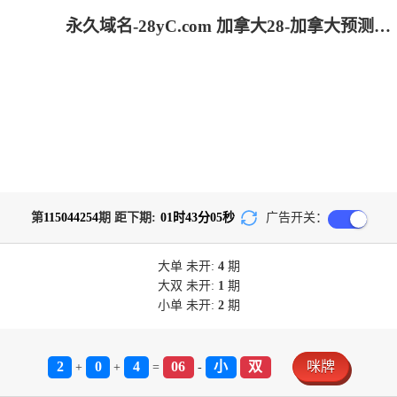
永久域名-28yC.com 加拿大28-加拿大预测-加拿大28开奖结果预测官网|加拿大预测28在线预测官网
第
115044254
期 距下期:
01
时
43
分
05
秒
广告开关：
大单
未开:
4
期
大双
未开:
1
期
小单
未开:
2
期
2
0
4
06
小
双
咪牌
+
+
=
-