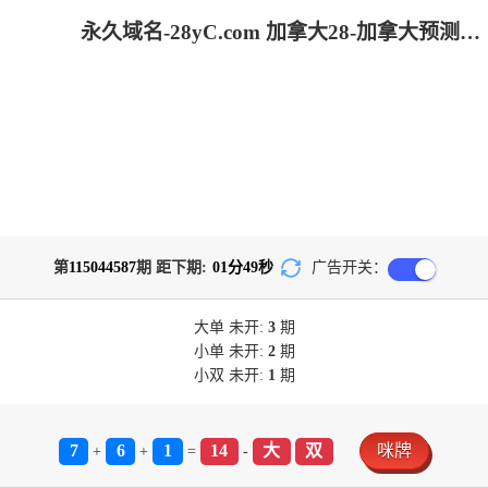
永久域名-28yC.com 加拿大28-加拿大预测-加拿大28开奖结果预测官网|加拿大预测28在线预测官网
第
115044587
期 距下期:
01
分
49
秒
广告开关：
大单
未开:
3
期
小单
未开:
2
期
小双
未开:
1
期
7
6
1
14
大
双
咪牌
+
+
=
-