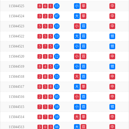
115044525
8
6
1
15
小
单
中
115044524
3
2
2
07
大
单
中
115044523
5
5
3
13
小
双
中
115044522
3
5
5
13
大
双
错
115044521
5
7
5
17
小
双
错
115044520
2
1
9
12
小
双
中
115044519
8
4
5
17
小
双
错
115044518
2
8
5
15
大
双
中
115044517
0
5
8
13
大
单
中
115044516
2
3
0
05
小
双
中
115044515
7
5
7
19
小
双
错
115044514
8
7
4
19
大
单
中
115044513
5
0
3
08
大
双
中