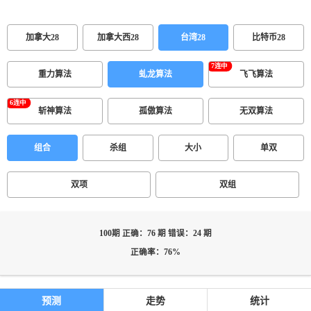
加拿大28
加拿大西28
台湾28
比特币28
重力算法
虬龙算法
飞飞算法
斩神算法
孤傲算法
无双算法
组合
杀组
大小
单双
双项
双组
100期 正确：76 期 错误：24 期
正确率：76%
预测
走势
统计