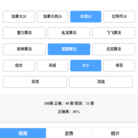
加拿大28
加拿大西28
台湾28
比特币28
重力算法
虬龙算法
飞飞算法
斩神算法
孤傲算法
无双算法
组合
杀组
大小
单双
双项
双组
100期 正确：49 期 错误：51 期
正确率：49%
预测
走势
统计