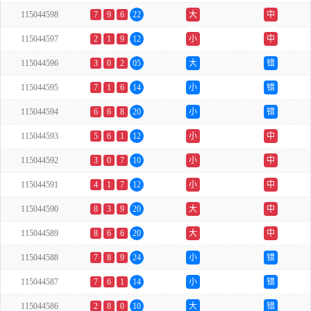
115044598
7
9
6
22
大
中
115044597
2
1
9
12
小
中
115044596
3
0
2
05
大
错
115044595
7
1
6
14
小
错
115044594
6
6
8
20
小
错
115044593
5
6
1
12
小
中
115044592
3
0
7
10
小
中
115044591
4
1
7
12
小
中
115044590
8
3
9
20
大
中
115044589
8
6
6
20
大
中
115044588
7
8
9
24
小
错
115044587
7
6
1
14
小
错
115044586
2
8
0
10
大
错