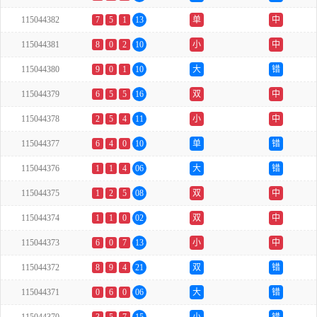
115044382
7
5
1
13
单
中
115044381
8
0
2
10
小
中
115044380
9
0
1
10
大
错
115044379
6
5
5
16
双
中
115044378
2
5
4
11
小
中
115044377
6
4
0
10
单
错
115044376
1
1
4
06
大
错
115044375
1
2
5
08
双
中
115044374
1
1
0
02
双
中
115044373
6
0
7
13
小
中
115044372
8
9
4
21
双
错
115044371
0
6
0
06
大
错