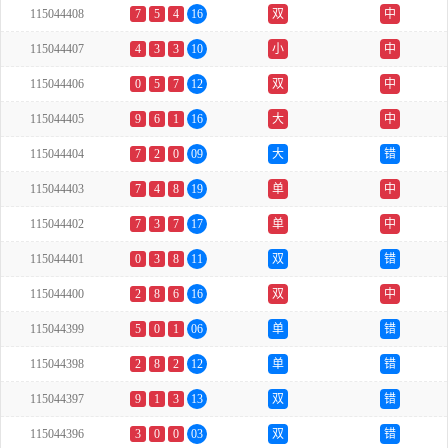
115044408
7
5
4
16
双
中
115044407
4
3
3
10
小
中
115044406
0
5
7
12
双
中
115044405
9
6
1
16
大
中
115044404
7
2
0
09
大
错
115044403
7
4
8
19
单
中
115044402
7
3
7
17
单
中
115044401
0
3
8
11
双
错
115044400
2
8
6
16
双
中
115044399
5
0
1
06
单
错
115044398
2
8
2
12
单
错
115044397
9
1
3
13
双
错
115044396
3
0
0
03
双
错