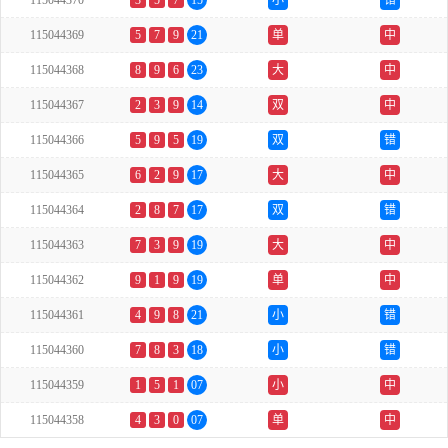
115044370
3
5
7
15
小
错
115044369
5
7
9
21
单
中
115044368
8
9
6
23
大
中
115044367
2
3
9
14
双
中
115044366
5
9
5
19
双
错
115044365
6
2
9
17
大
中
115044364
2
8
7
17
双
错
115044363
7
3
9
19
大
中
115044362
9
1
9
19
单
中
115044361
4
9
8
21
小
错
115044360
7
8
3
18
小
错
115044359
1
5
1
07
小
中
115044358
4
3
0
07
单
中