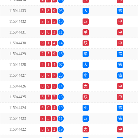
115044434
4
6
8
18
大
中
115044433
5
3
0
08
大
错
115044432
3
8
5
16
双
中
115044431
0
8
3
11
单
中
115044430
9
1
4
14
双
中
115044429
2
5
9
16
单
错
115044428
2
1
4
07
大
错
115044427
6
7
7
20
小
错
115044426
0
9
5
14
大
中
115044425
6
5
7
18
双
中
115044424
6
9
4
19
小
错
115044423
3
5
3
11
双
错
115044422
8
9
2
19
大
中