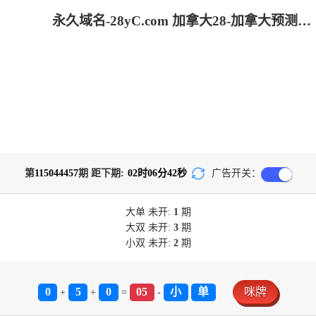
永久域名-28yC.com 加拿大28-加拿大预测-加拿大28开奖结果预测官网|加拿大预测28在线预测官网
第
115044457
期 距下期:
02
时
06
分
42
秒
广告开关：
大单
未开:
1
期
大双
未开:
3
期
小双
未开:
2
期
0
5
0
05
小
单
咪牌
+
+
=
-