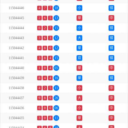
115044446
4
7
7
18
小
错
115044445
2
6
5
13
单
中
115044444
6
2
7
15
小
错
115044443
3
6
3
12
大
错
115044442
4
8
0
12
单
错
115044441
3
8
4
15
双
错
115044440
1
0
4
05
单
中
115044439
8
4
4
16
单
错
115044438
4
2
5
11
小
中
115044437
9
8
9
26
大
中
115044436
6
0
0
06
小
中
115044435
3
0
8
11
单
中