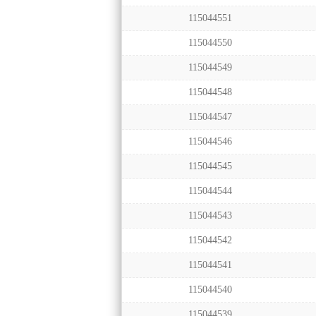
115044551
115044550
115044549
115044548
115044547
115044546
115044545
115044544
115044543
115044542
115044541
115044540
115044539