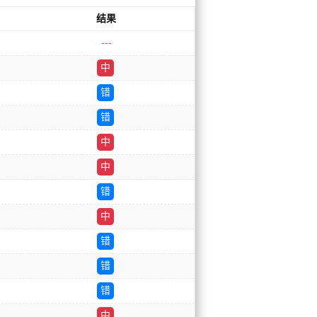
结果
---
中
错
错
中
中
错
中
错
错
错
中