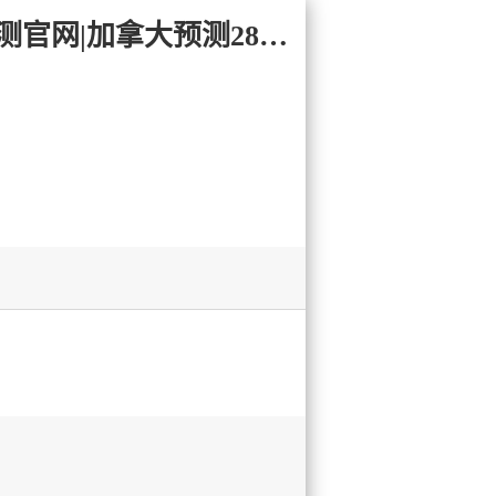
永久域名-28yC.com 加拿大28-加拿大预测-加拿大28开奖结果预测官网|加拿大预测28在线预测官网