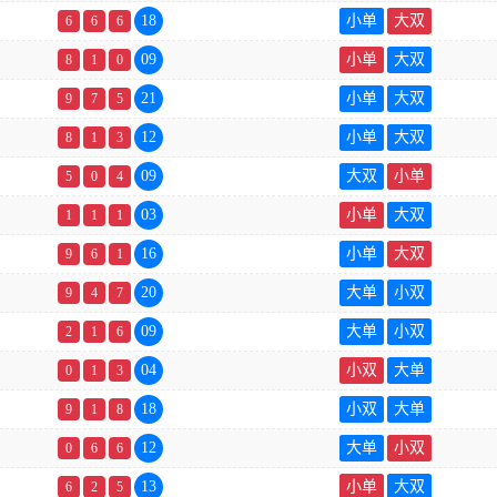
18
小单
大双
6
6
6
09
小单
大双
8
1
0
21
小单
大双
9
7
5
12
小单
大双
8
1
3
09
大双
小单
5
0
4
03
小单
大双
1
1
1
16
小单
大双
9
6
1
20
大单
小双
9
4
7
09
大单
小双
2
1
6
04
小双
大单
0
1
3
18
小双
大单
9
1
8
12
大单
小双
0
6
6
13
小单
大双
6
2
5