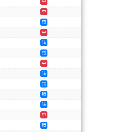
中
中
错
中
错
错
中
错
错
错
错
中
错