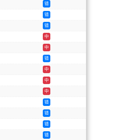
错
错
错
中
中
错
中
中
中
错
错
错
错