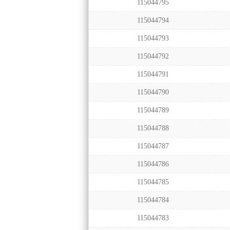
115044795
115044794
115044793
115044792
115044791
115044790
115044789
115044788
115044787
115044786
115044785
115044784
115044783