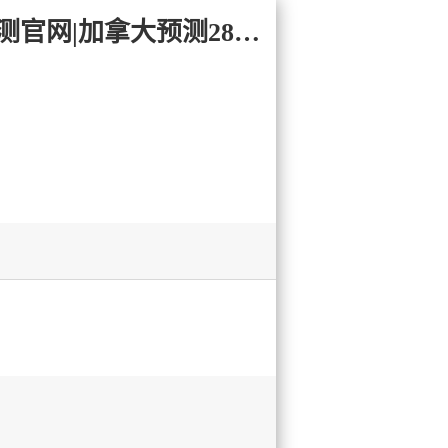
永久域名-28yC.com 加拿大28-加拿大预测-加拿大28开奖结果预测官网|加拿大预测28在线预测官网