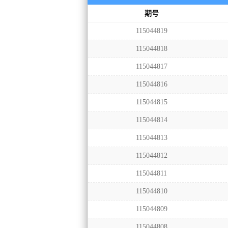
期号
115044819
115044818
115044817
115044816
115044815
115044814
115044813
115044812
115044811
115044810
115044809
115044808