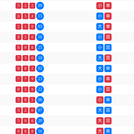
09
小
单
5
2
2
15
小
单
6
5
4
03
大
单
2
1
0
16
小
双
8
2
6
25
小
双
8
9
8
10
大
双
7
3
0
02
大
单
0
0
2
23
小
单
7
7
9
22
小
双
8
5
9
06
小
单
5
0
1
07
大
双
5
2
0
20
大
双
5
9
6
16
大
单
0
8
8