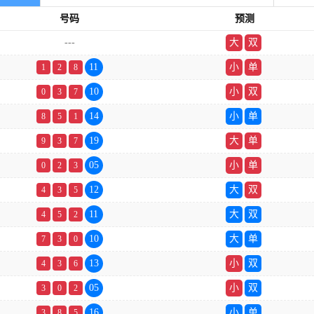
号码
预测
---
大
双
11
小
单
1
2
8
10
小
双
0
3
7
14
小
单
8
5
1
19
大
单
9
3
7
05
小
单
0
2
3
12
大
双
4
3
5
11
大
双
4
5
2
10
大
单
7
3
0
13
小
双
4
3
6
05
小
双
3
0
2
16
小
单
3
8
5