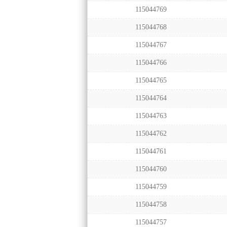
115044769
115044768
115044767
115044766
115044765
115044764
115044763
115044762
115044761
115044760
115044759
115044758
115044757