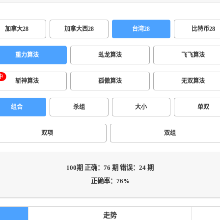
加拿大28
加拿大西28
台湾28
比特币28
重力算法
虬龙算法
飞飞算法
斩神算法
孤傲算法
无双算法
组合
杀组
大小
单双
双项
双组
100期 正确：76 期 错误：24 期
正确率：76%
走势