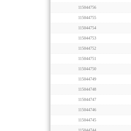
115044756
115044755
115044754
115044753
115044752
115044751
115044750
115044749
115044748
115044747
115044746
115044745
115044744