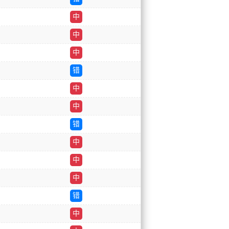
中
中
中
错
中
中
错
中
中
中
错
中