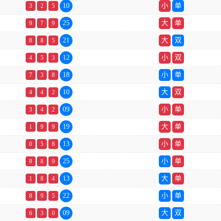
10
小
单
3
2
5
25
大
单
9
7
9
21
大
双
8
8
5
12
小
双
4
5
3
18
小
单
7
3
8
10
大
双
4
4
2
09
小
单
3
4
2
19
大
单
1
9
9
13
小
单
0
5
8
25
小
单
8
8
9
13
大
单
1
8
4
22
小
单
8
9
5
09
大
双
6
3
0