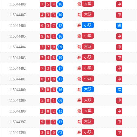
大单
115044408
7
5
4
16
殺
中
大双
115044407
4
3
3
10
殺
中
小双
115044406
0
5
7
12
殺
错
小单
115044405
9
6
1
16
殺
中
大双
115044404
7
2
0
09
殺
中
小双
115044403
7
4
8
19
殺
中
小单
115044402
7
3
7
17
殺
中
小双
115044401
0
3
8
11
殺
中
大双
115044400
2
8
6
16
殺
错
大双
115044399
5
0
1
06
殺
中
大单
115044398
2
8
2
12
殺
中
大双
115044397
9
1
3
13
殺
中
小双
115044396
3
0
0
03
殺
中