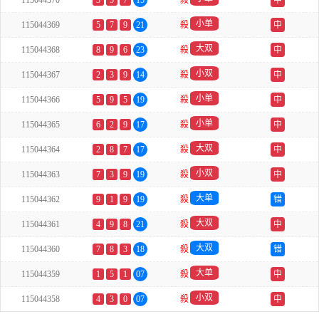
115044370
3
5
7
15
殺
中
小单
115044369
5
7
9
21
殺
中
大双
115044368
8
9
6
23
殺
中
小双
115044367
2
3
9
14
殺
中
小单
115044366
5
9
5
19
殺
中
小单
115044365
6
2
9
17
殺
中
大双
115044364
2
8
7
17
殺
中
小双
115044363
7
3
9
19
殺
中
大单
115044362
9
1
9
19
殺
错
大双
115044361
4
9
8
21
殺
中
大双
115044360
7
8
3
18
殺
错
大单
115044359
1
5
1
07
殺
中
小双
115044358
4
3
0
07
殺
中