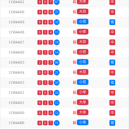
大单
115044421
0
0
7
07
殺
中
大双
115044420
9
8
8
25
殺
中
小双
115044419
0
4
6
10
殺
错
小单
115044418
6
5
4
15
殺
中
大双
115044417
7
9
3
19
殺
中
小双
115044416
9
5
0
14
殺
中
小双
115044415
2
3
3
08
殺
错
大双
115044414
6
8
7
21
殺
中
小双
115044413
0
3
7
10
殺
错
小单
115044412
9
6
1
16
殺
中
大单
115044411
6
1
5
12
殺
中
大单
115044410
6
2
4
12
殺
中
小单
115044409
4
0
7
11
殺
错