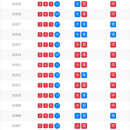
61919
4
4
4
12
大
双
中
61918
1
6
2
09
大
单
中
61917
3
1
3
07
大
双
错
61916
1
4
1
06
大
单
错
61915
4
5
7
16
大
双
中
61914
8
1
0
09
小
单
中
61913
0
8
3
11
小
单
中
61912
8
3
9
20
大
单
中
61911
3
7
0
10
小
双
中
61910
2
3
9
14
大
单
中
61909
5
3
9
17
大
双
中
61908
2
9
6
17
小
双
错
61907
0
7
3
10
小
双
中