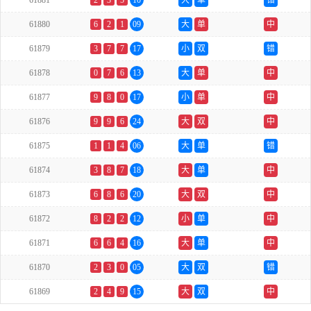
61881
2
3
5
10
大
单
错
61880
6
2
1
09
大
单
中
61879
3
7
7
17
小
双
错
61878
0
7
6
13
大
单
中
61877
9
8
0
17
小
单
中
61876
9
9
6
24
大
双
中
61875
1
1
4
06
大
单
错
61874
3
8
7
18
大
单
中
61873
6
8
6
20
大
双
中
61872
8
2
2
12
小
单
中
61871
6
6
4
16
大
单
中
61870
2
3
0
05
大
双
错
61869
2
4
9
15
大
双
中