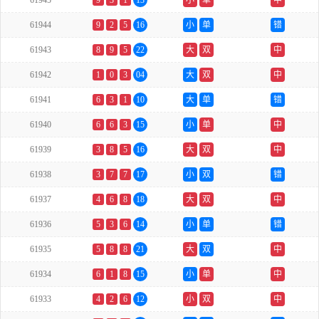
61945
9
3
1
13
小
单
中
61944
9
2
5
16
小
单
错
61943
8
9
5
22
大
双
中
61942
1
0
3
04
大
双
中
61941
6
3
1
10
大
单
错
61940
6
6
3
15
小
单
中
61939
3
8
5
16
大
双
中
61938
3
7
7
17
小
双
错
61937
4
6
8
18
大
双
中
61936
5
3
6
14
小
单
错
61935
5
8
8
21
大
双
中
61934
6
1
8
15
小
单
中
61933
4
2
6
12
小
双
中