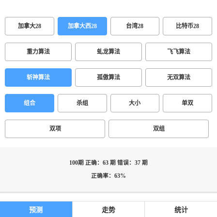
加拿大28
加拿大西28
台湾28
比特币28
重力算法
虬龙算法
飞飞算法
斩神算法
孤傲算法
无双算法
组合
杀组
大小
单双
双项
双组
100期 正确：63 期 错误：37 期
正确率：63%
预测
走势
统计