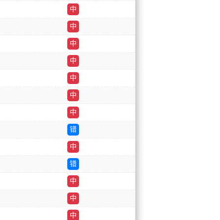
中
中
中
中
中
中
中
错
中
错
中
中
中