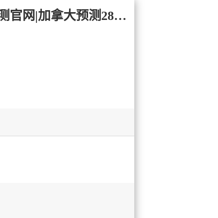
永久域名-28yC.com 加拿大28-加拿大预测-加拿大28开奖结果预测官网|加拿大预测28在线预测官网