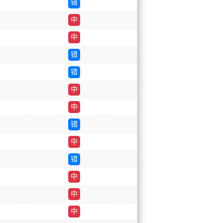
错
中
中
错
错
中
中
错
中
错
中
中
中