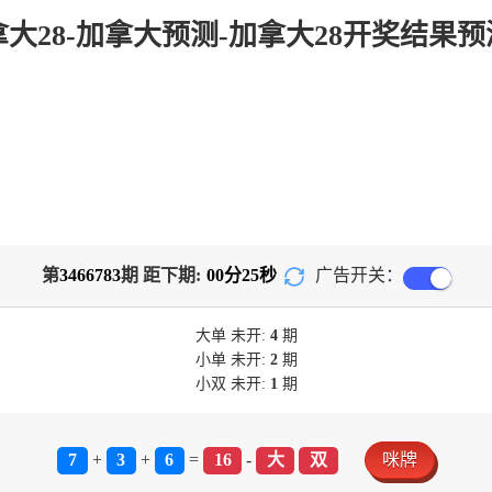
第
3466783
期 距下期:
00
分
25
秒
广告开关：
大单
未开:
4
期
小单
未开:
2
期
小双
未开:
1
期
7
+
3
+
6
=
16
-
大
双
咪牌