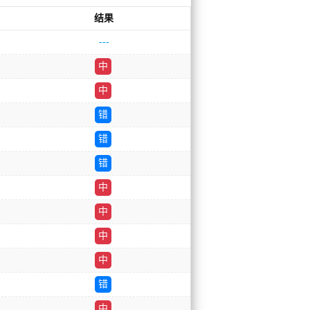
结果
---
中
中
错
错
错
中
中
中
中
错
中