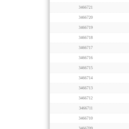
3466721
3466720
3466719
3466718
3466717
3466716
3466715
3466714
3466713
3466712
3466711
3466710
3466709