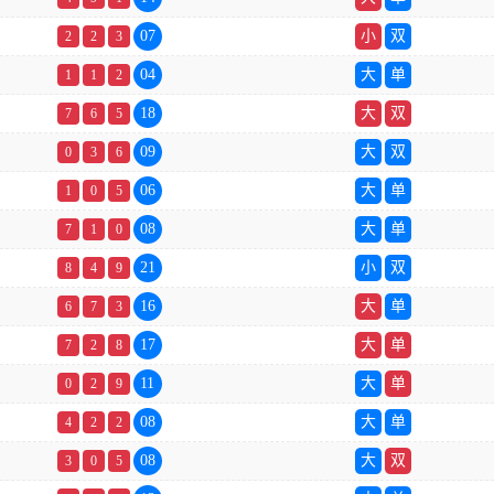
07
小
双
2
2
3
04
大
单
1
1
2
18
大
双
7
6
5
09
大
双
0
3
6
06
大
单
1
0
5
08
大
单
7
1
0
21
小
双
8
4
9
16
大
单
6
7
3
17
大
单
7
2
8
11
大
单
0
2
9
08
大
单
4
2
2
08
大
双
3
0
5