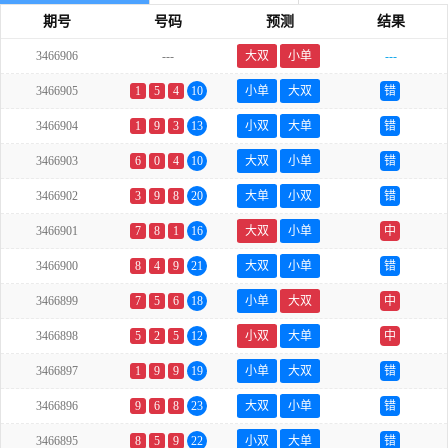
期号
号码
预测
结果
3466906
---
大双
小单
---
3466905
1
5
4
10
小单
大双
错
3466904
1
9
3
13
小双
大单
错
3466903
6
0
4
10
大双
小单
错
3466902
3
9
8
20
大单
小双
错
3466901
7
8
1
16
大双
小单
中
3466900
8
4
9
21
大双
小单
错
3466899
7
5
6
18
小单
大双
中
3466898
5
2
5
12
小双
大单
中
3466897
1
9
9
19
小单
大双
错
3466896
9
6
8
23
大双
小单
错
3466895
8
5
9
22
小双
大单
错