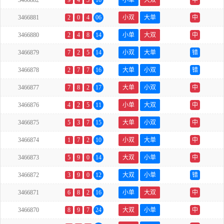
3466882
9
4
3
16
小单
大双
中
3466881
2
0
4
06
小双
大单
中
3466880
2
4
8
14
小单
大双
中
3466879
7
2
5
14
小双
大单
错
3466878
2
7
7
16
大单
小双
错
3466877
7
8
2
17
大单
小双
中
3466876
4
2
5
11
小单
大双
中
3466875
5
3
7
15
大单
小双
中
3466874
1
7
2
10
小双
大单
中
3466873
5
9
0
14
大双
小单
中
3466872
3
9
0
12
大双
小单
错
3466871
6
8
2
16
小单
大双
中
3466870
8
9
7
24
大双
小单
中