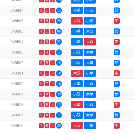
3466818
3
8
2
13
大单
小双
错
3466817
9
1
3
13
大单
小双
错
3466816
6
9
5
20
大双
小单
中
3466815
4
1
1
06
小单
大双
错
3466814
4
9
9
22
小单
大双
中
3466813
3
4
4
11
小双
大单
错
3466812
9
5
4
18
小双
大单
错
3466811
8
1
9
18
大双
小单
中
3466810
0
7
9
16
大单
小双
错
3466809
9
9
2
20
小双
大单
错
3466808
3
9
3
15
大单
小双
中
3466807
9
0
2
11
小双
大单
错
3466806
7
8
5
20
大双
小单
中