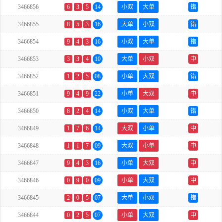
3466856
6
3
5
14
小双
大单
错
3466855
8
5
3
16
大单
小双
错
3466854
9
4
3
16
小双
大单
错
3466853
3
3
4
10
大单
小双
中
3466852
1
2
5
08
小单
大双
错
3466851
9
4
9
22
小单
大双
中
3466850
8
2
4
14
小双
大单
错
3466849
1
7
6
14
大双
小单
中
3466848
1
1
7
09
大双
小单
中
3466847
9
4
3
16
小单
大双
中
3466846
0
9
0
09
小单
大双
中
3466845
2
0
5
07
大单
小双
错
3466844
0
2
5
07
小单
大双
中