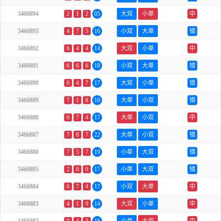
3466894
2
1
2
05
大双
小单
中
3466893
4
7
5
16
小双
大单
错
3466892
6
4
4
14
大双
小单
中
3466891
6
6
6
18
小双
大单
错
3466890
6
4
7
17
大双
小单
错
3466889
7
1
8
16
大单
小双
错
3466888
6
7
4
17
大单
小双
中
3466887
7
8
7
22
大单
小双
错
3466886
7
5
7
19
小单
大双
错
3466885
2
6
9
17
小单
大双
错
3466884
6
7
4
17
小双
大单
中
3466883
4
1
9
14
大双
小单
中