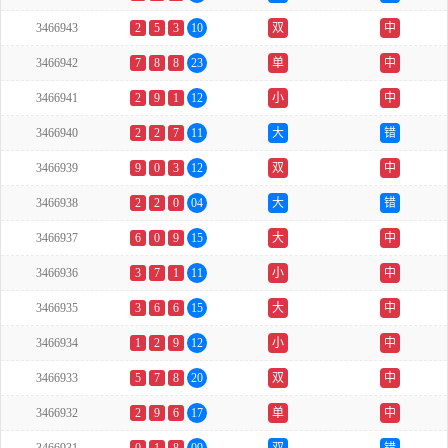
3466943
2
5
3
10
双
中
3466942
7
8
8
23
单
中
3466941
2
9
1
12
小
中
3466940
2
2
7
11
大
错
3466939
9
0
3
12
双
中
3466938
2
2
0
04
大
错
3466937
6
0
9
15
大
中
3466936
3
7
1
11
小
中
3466935
3
6
6
15
大
中
3466934
1
2
9
12
小
中
3466933
5
7
8
20
双
中
3466932
2
9
6
17
单
中