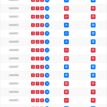
3466995
9
0
0
09
大
错
3466994
3
7
4
14
双
中
3466993
4
2
2
08
小
中
3466992
1
0
2
03
大
错
3466991
2
5
9
16
小
错
3466990
8
2
1
11
大
错
3466989
3
5
4
12
小
中
3466988
3
2
7
12
双
中
3466987
2
5
1
08
单
错
3466986
2
8
8
18
单
错
3466985
6
7
5
18
双
中
3466984
1
0
7
08
双
中
3466983
1
9
0
10
小
中