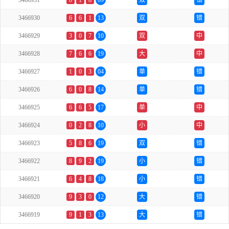
3466931
0
1
8
09
双
错
3466930
6
6
1
13
双
错
3466929
3
0
7
10
双
中
3466928
7
6
6
19
大
中
3466927
1
0
3
04
单
错
3466926
6
0
8
14
单
错
3466925
6
6
5
17
单
中
3466924
0
2
8
10
小
中
3466923
5
8
6
19
双
错
3466922
8
9
2
19
小
错
3466921
6
4
8
18
小
错
3466920
9
3
0
12
大
错
3466919
9
1
3
13
大
错