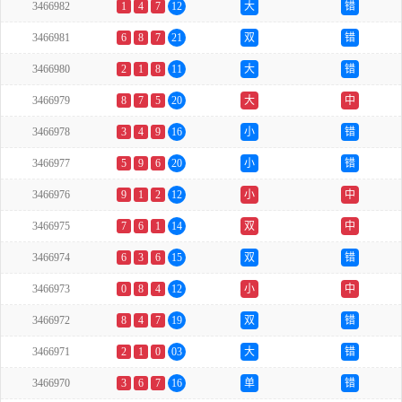
3466982
1
4
7
12
大
错
3466981
6
8
7
21
双
错
3466980
2
1
8
11
大
错
3466979
8
7
5
20
大
中
3466978
3
4
9
16
小
错
3466977
5
9
6
20
小
错
3466976
9
1
2
12
小
中
3466975
7
6
1
14
双
中
3466974
6
3
6
15
双
错
3466973
0
8
4
12
小
中
3466972
8
4
7
19
双
错
3466971
2
1
0
03
大
错
3466970
3
6
7
16
单
错