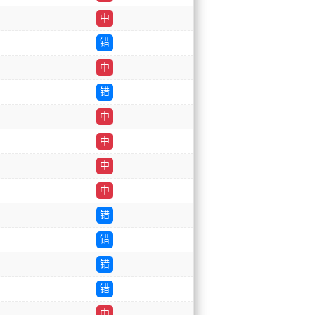
中
错
中
错
中
中
中
中
错
错
错
错
中