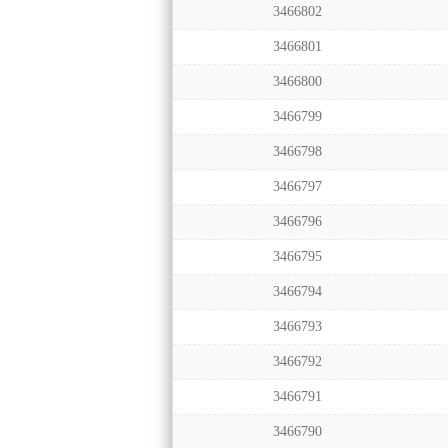
3466802
3466801
3466800
3466799
3466798
3466797
3466796
3466795
3466794
3466793
3466792
3466791
3466790