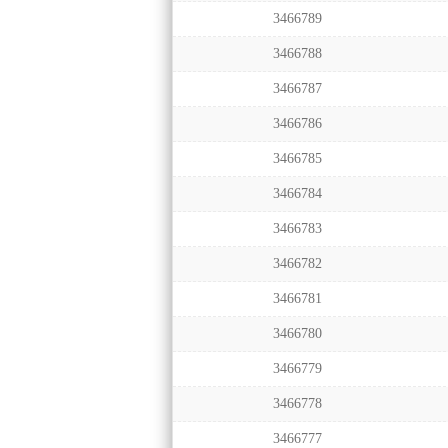
3466789
3466788
3466787
3466786
3466785
3466784
3466783
3466782
3466781
3466780
3466779
3466778
3466777