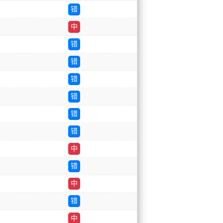
错
中
错
错
错
错
错
错
中
错
中
错
中