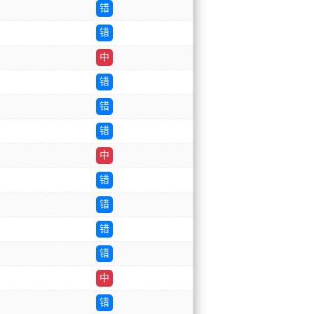
错
错
中
错
错
错
中
错
错
错
错
中
错