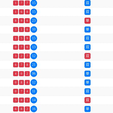
15
双
1
7
7
15
双
1
6
8
23
单
8
9
6
10
单
3
1
6
15
双
1
5
9
13
双
0
7
6
12
双
3
2
7
21
双
6
7
8
06
单
4
0
2
12
单
0
8
4
11
双
0
7
4
14
双
5
8
1
16
单
6
8
2