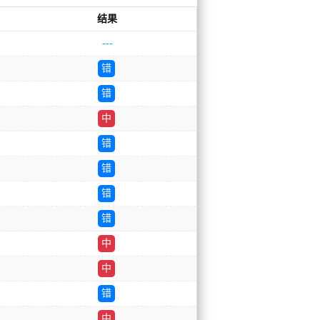
结果
---
错
错
中
错
错
错
错
中
中
错
中