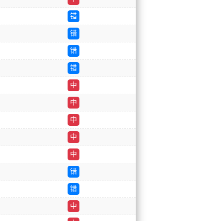
错
错
错
错
中
中
中
中
中
错
错
中