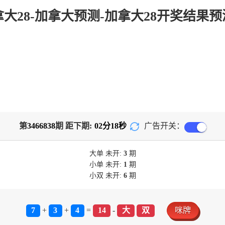
第
3466838
期 距下期:
02
分
18
秒
广告开关：
大单
未开:
3
期
小单
未开:
1
期
小双
未开:
6
期
7
+
3
+
4
=
14
-
大
双
咪牌