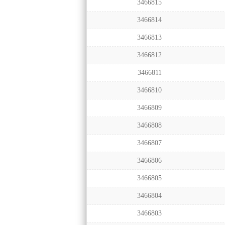
3466815
3466814
3466813
3466812
3466811
3466810
3466809
3466808
3466807
3466806
3466805
3466804
3466803