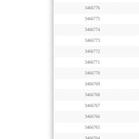
3466776
3466775
3466774
3466773
3466772
3466771
3466770
3466769
3466768
3466767
3466766
3466765
3466764