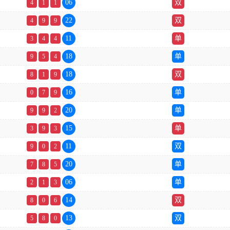
06
双
4
1
1
22
双
4
9
9
11
单
3
4
4
18
单
9
5
4
18
双
8
1
9
16
单
0
7
9
20
单
9
9
2
15
单
3
9
3
11
双
9
0
2
20
单
7
8
5
06
单
2
1
3
14
双
8
0
6
13
双
5
8
0