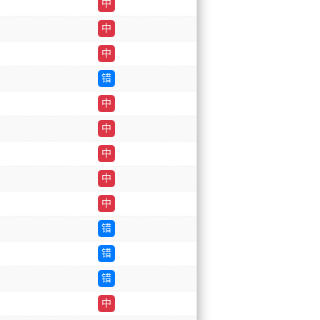
中
中
中
错
中
中
中
中
中
错
错
错
中