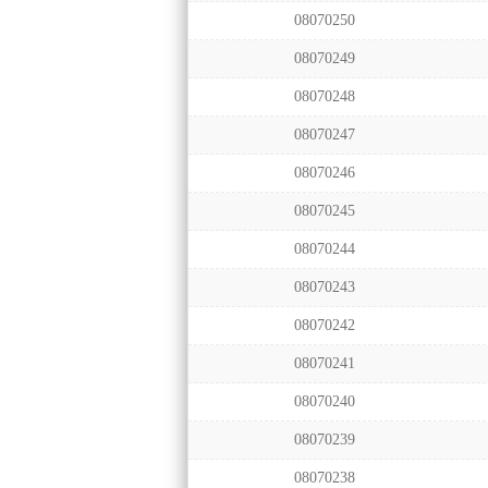
08070250
08070249
08070248
08070247
08070246
08070245
08070244
08070243
08070242
08070241
08070240
08070239
08070238