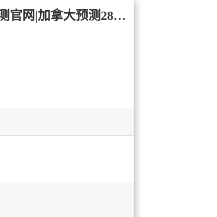
永久域名-28yC.com 加拿大28-加拿大预测-加拿大28开奖结果预测官网|加拿大预测28在线预测官网