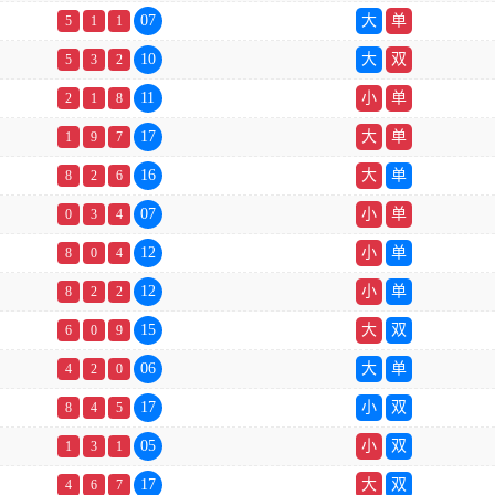
07
大
单
5
1
1
10
大
双
5
3
2
11
小
单
2
1
8
17
大
单
1
9
7
16
大
单
8
2
6
07
小
单
0
3
4
12
小
单
8
0
4
12
小
单
8
2
2
15
大
双
6
0
9
06
大
单
4
2
0
17
小
双
8
4
5
05
小
双
1
3
1
17
大
双
4
6
7