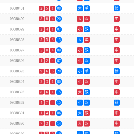
08080401
2
5
1
08
大
单
错
08080400
8
8
4
20
大
双
中
08080399
2
4
1
07
小
双
中
08080398
5
5
3
13
大
单
中
08080397
5
0
4
09
小
双
中
08080396
1
2
4
07
小
双
中
08080395
9
6
5
20
小
单
错
08080394
2
3
1
06
小
双
中
08080393
8
6
1
15
大
双
中
08080392
4
7
4
15
小
双
错
08080391
1
4
1
06
大
双
中
08080390
7
3
4
14
大
双
中