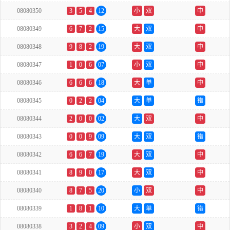
08080350
3
5
4
12
小
双
中
08080349
6
7
2
15
大
双
中
08080348
9
8
2
19
大
双
中
08080347
1
0
6
07
小
双
中
08080346
6
6
6
18
大
单
中
08080345
0
2
2
04
大
单
错
08080344
2
0
0
02
大
双
中
08080343
0
0
9
09
大
双
错
08080342
6
6
7
19
大
双
中
08080341
8
9
0
17
大
双
中
08080340
8
7
5
20
小
双
中
08080339
1
8
1
10
大
单
错
08080338
3
2
4
09
小
双
中