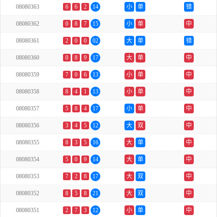
08080363
6
6
2
14
小
单
错
08080362
0
8
7
15
小
单
中
08080361
2
0
0
02
大
单
错
08080360
0
8
9
17
大
单
中
08080359
7
0
6
13
小
单
中
08080358
8
4
1
13
小
单
中
08080357
5
8
4
17
小
单
中
08080356
3
4
5
12
大
双
中
08080355
8
3
5
16
大
单
中
08080354
5
0
9
14
大
单
中
08080353
7
2
8
17
大
双
中
08080352
8
5
8
21
大
双
中
08080351
2
7
3
12
小
单
中