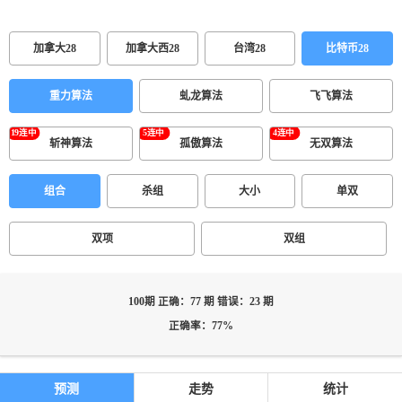
加拿大28
加拿大西28
台湾28
比特币28
重力算法
虬龙算法
飞飞算法
斩神算法
孤傲算法
无双算法
组合
杀组
大小
单双
双项
双组
100期 正确：77 期 错误：23 期
正确率：77%
预测
走势
统计